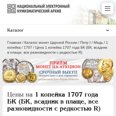
Каталог
Главная
/
Каталог монет Царской России
/
Пeтр I
/
Медь
/
1
копейка
/
1707
/
Цена 1 копейка 1707 года БК (БК, всадник
в плаще, все разновидности с редкостью R)
ПEТР I
1699 - 1725
Золото
Серебро
Цены на
1 копейка 1707 года
Медь
БК (БК, всадник в плаще, все
разновидности с редкостью R)
5 копеек