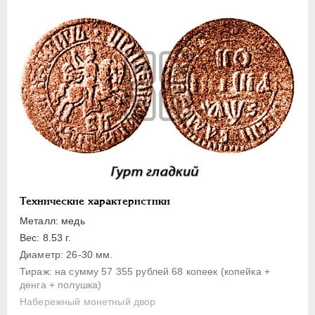
1 копейка
Денга
Полушка
Полполушки
Пробные
Для Речи Посполитой
Монетовидные жетоны
ЕКАТЕРИНА I
1725-1727
ПЕТР II
1727-1729
АННА ИОАННОВНА
1730-1740
Технические характеристики
ИОАНН АНТОНОВИЧ
1740-1741
Металл: медь
ЕЛИЗАВЕТА
1741-1762
Вес: 8.53 г.
Диаметр: 26-30 мм.
ПЕТР III
1762-1762
Тираж: на сумму 57 355 рублей 68 копеек (копейка +
ЕКАТЕРИНА II
1762-1796
денга + полушка)
ПАВЕЛ I
1796-1801
Набережный монетный двор