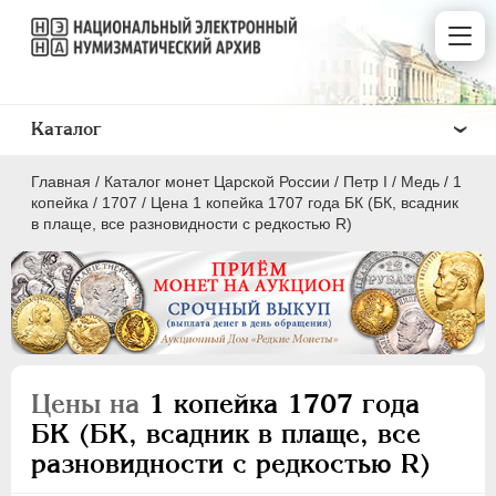
Каталог
Главная
/
Каталог монет Царской России
/
Пeтр I
/
Медь
/
1
копейка
/
1707
/
Цена 1 копейка 1707 года БК (БК, всадник
в плаще, все разновидности с редкостью R)
ПEТР I
1699 - 1725
Золото
Серебро
Цены на
1 копейка 1707 года
Медь
БК (БК, всадник в плаще, все
разновидности с редкостью R)
5 копеек