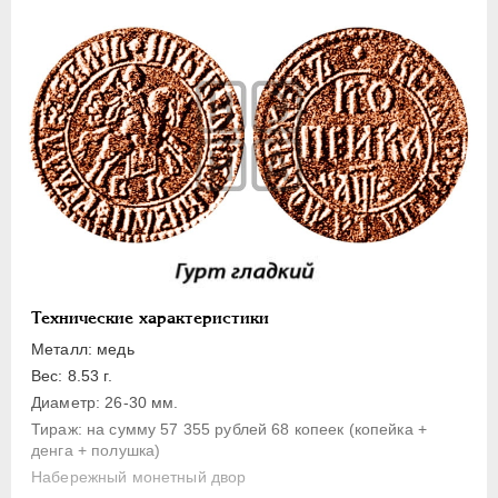
1 копейка
Денга
Полушка
Полполушки
Пробные
Для Речи Посполитой
Монетовидные жетоны
ЕКАТЕРИНА I
1725-1727
ПЕТР II
1727-1729
АННА ИОАННОВНА
1730-1740
Технические характеристики
ИОАНН АНТОНОВИЧ
1740-1741
Металл: медь
ЕЛИЗАВЕТА
1741-1762
Вес: 8.53 г.
Диаметр: 26-30 мм.
ПЕТР III
1762-1762
Тираж: на сумму 57 355 рублей 68 копеек (копейка +
ЕКАТЕРИНА II
1762-1796
денга + полушка)
ПАВЕЛ I
1796-1801
Набережный монетный двор