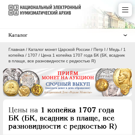
Каталог
Главная
/
Каталог монет Царской России
/
Пeтр I
/
Медь
/
1
копейка
/
1707
/
Цена 1 копейка 1707 года БК (БК, всадник
в плаще, все разновидности с редкостью R)
ПEТР I
1699 - 1725
Золото
Серебро
Цены на
1 копейка 1707 года
Медь
БК (БК, всадник в плаще, все
разновидности с редкостью R)
5 копеек