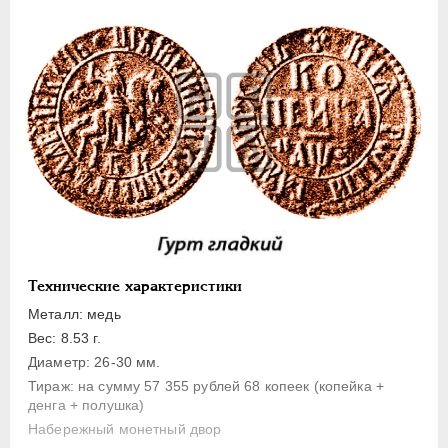
1 копейка
Денга
Полушка
Полполушки
Пробные
Для Речи Посполитой
Монетовидные жетоны
ЕКАТЕРИНА I
1725-1727
ПЕТР II
1727-1729
АННА ИОАННОВНА
1730-1740
Технические характеристики
ИОАНН АНТОНОВИЧ
1740-1741
Металл: медь
ЕЛИЗАВЕТА
1741-1762
Вес: 8.53 г.
Диаметр: 26-30 мм.
ПЕТР III
1762-1762
Тираж: на сумму 57 355 рублей 68 копеек (копейка +
ЕКАТЕРИНА II
1762-1796
денга + полушка)
ПАВЕЛ I
1796-1801
Набережный монетный двор