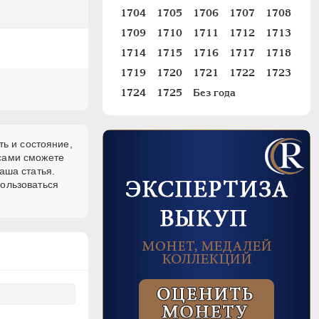
1704
1705
1706
1707
1708
1709
1710
1711
1712
1713
1714
1715
1716
1717
1718
1719
1720
1721
1722
1723
1724
1725
Без года
ть и состояние,
 сами сможете
аша статья.
пользоваться