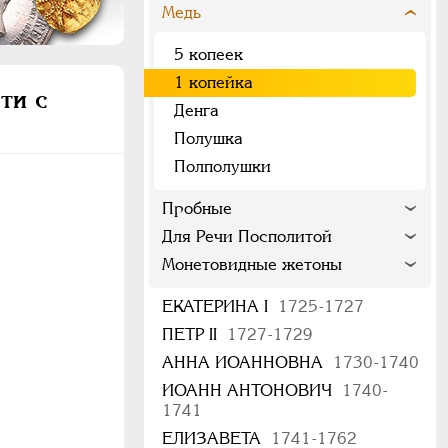
Медь
5 копеек
1 копейка
ти с
Денга
Полушка
Полполушки
Пробные
Для Речи Посполитой
Монетовидные жетоны
ЕКАТЕРИНА I
1725-1727
ПЕТР II
1727-1729
АННА ИОАННОВНА
1730-1740
ИОАНН АНТОНОВИЧ
1740-
1741
ЕЛИЗАВЕТА
1741-1762