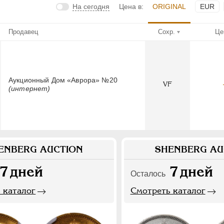
На сегодня
Цена в:
ORIGINAL
EUR
Продавец
Сохр.
Це
Аукционный Дом «Аврора» №20
VF
(интернет)
ENBERG AUCTION
SHENBERG AU
7
дней
7
дней
Осталось
 каталог
Смотреть каталог