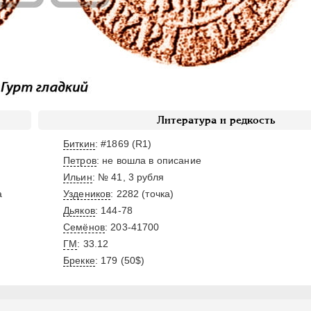
Литература и редкость
Биткин
: #1869 (R1)
Петров
: не вошла в описание
Ильин
: № 41, 3 рубля
а
Уздеников
: 2282 (точка)
Дьяков
: 144-78
Семёнов
: 203-41700
ГМ
: 33.12
Брекке
: 179 (50$)