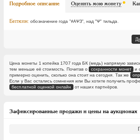
Подробное описание
Оценить мою монету
Ка
Биткин:
обозначение года "҂АѰЗ", над "Ѱ" тильда.
Д
Цена монеты 1 копейка 1707 года БК (медь) напрямую зависи
тем меньше её стоимость. Почитав о
сохранности монет
и 
примерно оценить, сколько она стоит на сегодня. Так же
опр
Если у Вас остались сомнения или Вы хотите получить проф
бесплатной оценкой онлайн
от наших партнёров.
Зафиксированные продажи и цены на аукционах