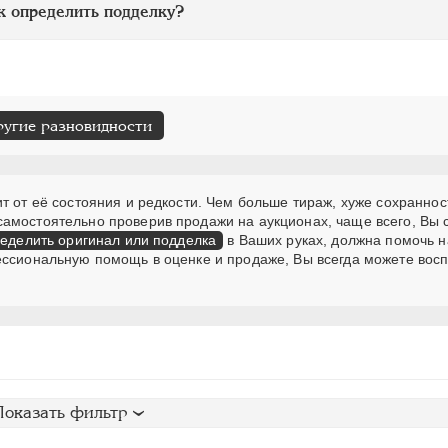
к определить подделку?
ругие разновидности
т от её состояния и редкости. Чем больше тираж, хуже сохраннос
самостоятельно проверив продажи на аукционах, чаще всего, Вы
еделить оригинал или подделка
в Ваших руках, должна помочь н
ессиональную помощь в оценке и продаже, Вы всегда можете вос
Показать фильтр