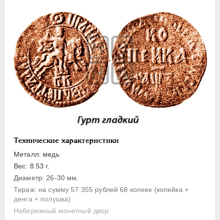
1 копейка
Денга
Полушка
Полполушки
Пробные
Для Речи Посполитой
Монетовидные жетоны
ЕКАТЕРИНА I
1725-1727
ПЕТР II
1727-1729
АННА ИОАННОВНА
1730-1740
Технические характеристики
ИОАНН АНТОНОВИЧ
1740-1741
Металл: медь
ЕЛИЗАВЕТА
1741-1762
Вес: 8.53 г.
Диаметр: 26-30 мм.
ПЕТР III
1762-1762
Тираж: на сумму 57 355 рублей 68 копеек (копейка +
ЕКАТЕРИНА II
1762-1796
денга + полушка)
ПАВЕЛ I
1796-1801
Набережный монетный двор