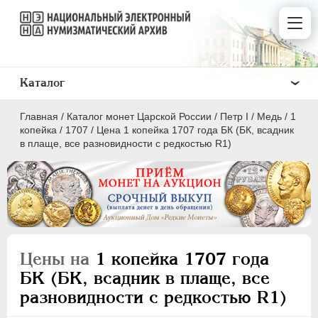
Каталог
Главная
/
Каталог монет Царской России
/
Пeтр I
/
Медь
/
1
копейка
/
1707
/
Цена 1 копейка 1707 года БК (БК, всадник
в плаще, все разновидности с редкостью R1)
ПEТР I
1699 - 1725
Золото
Серебро
Цены на
1 копейка 1707 года
Медь
БК (БК, всадник в плаще, все
разновидности с редкостью R1)
5 копеек