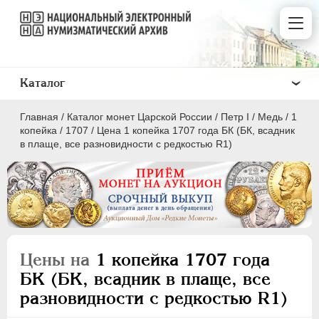
Каталог
Главная
/
Каталог монет Царской России
/
Пeтр I
/
Медь
/
1
копейка
/
1707
/
Цена 1 копейка 1707 года БК (БК, всадник
в плаще, все разновидности с редкостью R1)
ПEТР I
1699 - 1725
Золото
Серебро
Цены на
1 копейка 1707 года
Медь
БК (БК, всадник в плаще, все
разновидности с редкостью R1)
5 копеек