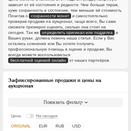
зависит от её состояния и редкости. Чем больше тираж,
хуже сохранность и состояние, тем меньше её стоимость.
Почитав о
сохранности монет
и самостоятельно
проверив продажи на аукционах, чаще всего, Вы сами
сможете примерно оценить, сколько она стоит на
сегодня. Так же
определить оригинал или подделка
в
Ваших руках, должна помочь наша статья. Если у Вас
остались сомнения или Вы хотите получить
профессиональную помощь в оценке и продаже, Вы
всегда можете воспользоваться
бесплатной оценкой онлайн
от наших партнёров.
Зафиксированные продажи и цены на
аукционах
Показать фильтр
Цена:
На сегодня
ORIGINAL
EUR
RUB
USD