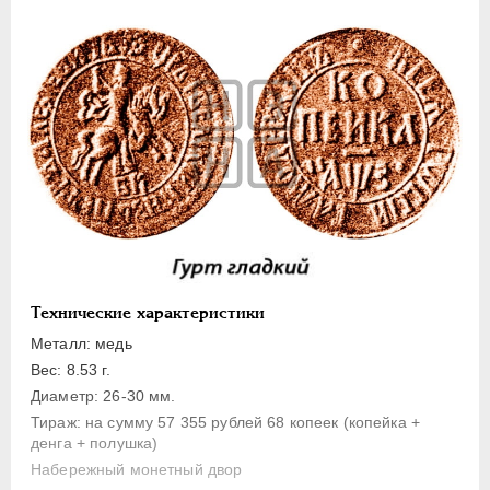
1 копейка
Денга
Полушка
Полполушки
Пробные
Для Речи Посполитой
Монетовидные жетоны
ЕКАТЕРИНА I
1725-1727
ПЕТР II
1727-1729
АННА ИОАННОВНА
1730-1740
Технические характеристики
ИОАНН АНТОНОВИЧ
1740-1741
Металл: медь
ЕЛИЗАВЕТА
1741-1762
Вес: 8.53 г.
Диаметр: 26-30 мм.
ПЕТР III
1762-1762
Тираж: на сумму 57 355 рублей 68 копеек (копейка +
ЕКАТЕРИНА II
1762-1796
денга + полушка)
ПАВЕЛ I
1796-1801
Набережный монетный двор