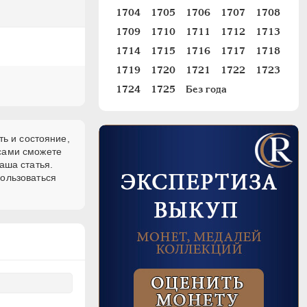
1704
1705
1706
1707
1708
1709
1710
1711
1712
1713
1714
1715
1716
1717
1718
1719
1720
1721
1722
1723
1724
1725
Без года
ть и состояние,
 сами сможете
аша статья.
пользоваться