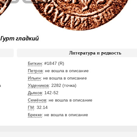
Литература и редкость
Биткин
: #1847 (R)
Петров
: не вошла в описание
Ильин
: не вошла в описание
а
Уздеников
: 2282 (точка)
Дьяков
: 142-52
Семёнов
: не вошла в описание
ГМ
: 32.14
Брекке
: не вошла в описание