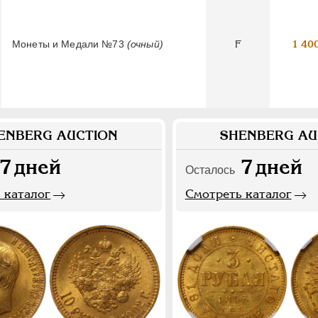
Монеты и Медали №73
(очный)
F
1 40
ENBERG AUCTION
SHENBERG AU
7
дней
7
дней
Осталось
 каталог
Смотреть каталог