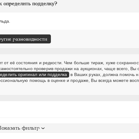
к определить подделку?
льда.
ругие разновидности
т от её состояния и редкости. Чем больше тираж, хуже сохраннос
самостоятельно проверив продажи на аукционах, чаще всего, Вы
еделить оригинал или подделка
в Ваших руках, должна помочь н
ессиональную помощь в оценке и продаже, Вы всегда можете вос
Показать фильтр