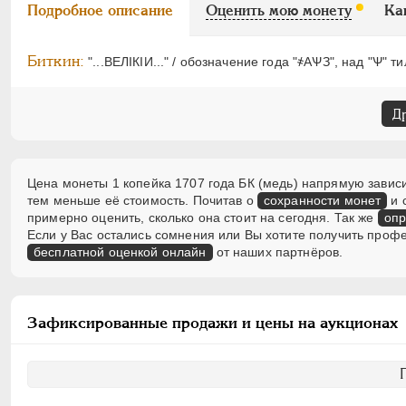
Подробное описание
Оценить мою монету
Ка
Биткин:
"...ВЕЛIКIИ..." / обозначение года "҂АѰЗ", над "Ѱ" ти
Д
Цена монеты 1 копейка 1707 года БК (медь) напрямую зависи
тем меньше её стоимость. Почитав о
сохранности монет
и 
примерно оценить, сколько она стоит на сегодня. Так же
опр
Если у Вас остались сомнения или Вы хотите получить проф
бесплатной оценкой онлайн
от наших партнёров.
Зафиксированные продажи и цены на аукционах