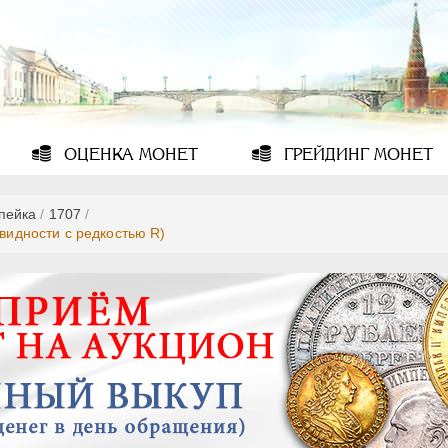
ОЦЕНКА
МОНЕТ
ГРЕЙДИНГ
МОНЕТ
опейка
/
1707
/
овидности с редкостью R)