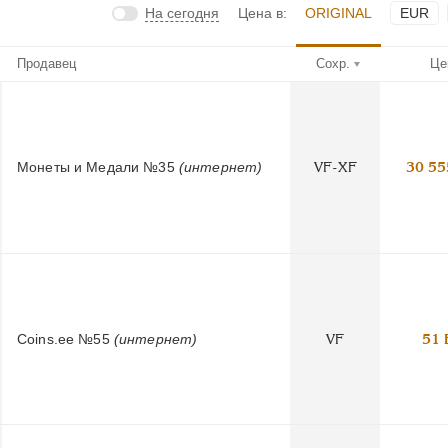
На сегодня
Цена в:
ORIGINAL
EUR
Продавец
Сохр.
Це
Монеты и Медали №35
(интернет)
VF-XF
30 55
Coins.ee №55
(интернет)
VF
51 