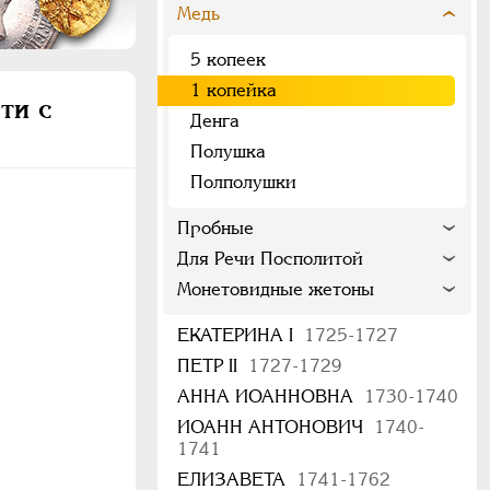
Медь
5 копеек
1 копейка
ти с
Денга
Полушка
Полполушки
Пробные
Для Речи Посполитой
Монетовидные жетоны
ЕКАТЕРИНА I
1725-1727
ПЕТР II
1727-1729
АННА ИОАННОВНА
1730-1740
ИОАНН АНТОНОВИЧ
1740-
1741
ЕЛИЗАВЕТА
1741-1762