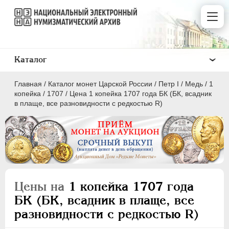
Каталог
Главная
/
Каталог монет Царской России
/
Пeтр I
/
Медь
/
1
копейка
/
1707
/
Цена 1 копейка 1707 года БК (БК, всадник
в плаще, все разновидности с редкостью R)
ПEТР I
1699 - 1725
Золото
Серебро
Цены на
1 копейка 1707 года
Медь
БК (БК, всадник в плаще, все
разновидности с редкостью R)
5 копеек