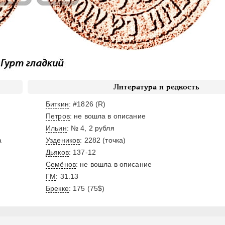
Литература и редкость
Биткин
: #1826 (R)
Петров
: не вошла в описание
Ильин
: № 4, 2 рубля
а
Уздеников
: 2282 (точка)
Дьяков
: 137-12
Семёнов
: не вошла в описание
ГМ
: 31.13
Брекке
: 175 (75$)