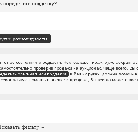
к определить подделку?
ругие разновидности
т от её состояния и редкости. Чем больше тираж, хуже сохраннос
самостоятельно проверив продажи на аукционах, чаще всего, Вы
еделить оригинал или подделка
в Ваших руках, должна помочь н
ессиональную помощь в оценке и продаже, Вы всегда можете вос
Показать фильтр