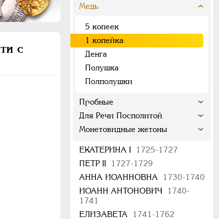
Медь
5 копеек
1 копейка
ти с
Денга
Полушка
Полполушки
Пробные
Для Речи Посполитой
Монетовидные жетоны
ЕКАТЕРИНА I
1725-1727
ПЕТР II
1727-1729
АННА ИОАННОВНА
1730-1740
ИОАНН АНТОНОВИЧ
1740-
1741
ЕЛИЗАВЕТА
1741-1762