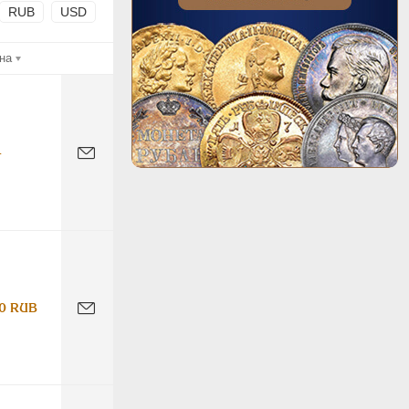
RUB
USD
на
-
0 RUB