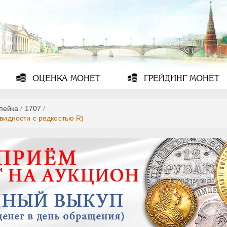
ОЦЕНКА
МОНЕТ
ГРЕЙДИНГ
МОНЕТ
опейка
/
1707
/
овидности с редкостью R)