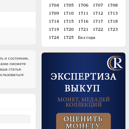
1704
1705
1706
1707
1708
1709
1710
1711
1712
1713
1714
1715
1716
1717
1718
1719
1720
1721
1722
1723
1724
1725
Без года
ть и состояние,
 сами сможете
аша статья.
пользоваться