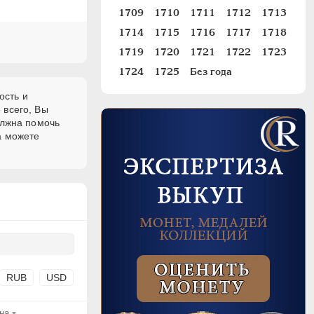
1709
1710
1711
1712
1713
1714
1715
1716
1717
1718
1719
1720
1721
1722
1723
1724
1725
Без года
ость и
 всего, Вы
олжна помочь
а можете
RUB
USD
на