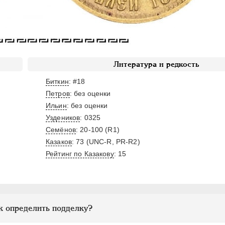
Литература и редкость
Биткин
: #18
Петров
: без оценки
Ильин
: без оценки
Уздеников
: 0325
Семёнов
: 20-100 (R1)
Казаков
: 73 (UNC-R, PR-R2)
Рейтинг по Казакову
: 15
к определить подделку?