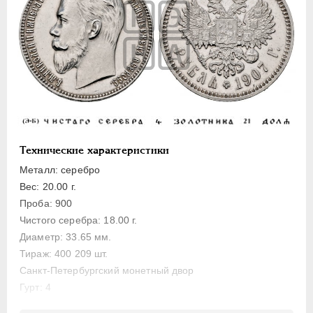
ПЕТР III
1762-1762
ЕКАТЕРИНА II
1762-1796
ПАВЕЛ I
1796-1801
АЛЕКСАНДР I
1801-1825
НИКОЛАЙ I
1826-1855
АЛЕКСАНДР II
1855-1881
АЛЕКСАНДР III
1881-1894
НИКОЛАЙ II
1894-1917
Технические характеристики
Золото
Металл: серебро
Вес: 20.00 г.
Серебро
Проба: 900
1 рубль
Чистого серебра: 18.00 г.
Диаметр: 33.65 мм.
50 копеек
Тираж: 400 209 шт.
25 копеек
Санкт-Петербургский монетный двор
20 копеек
Гурт: 4
15 копеек