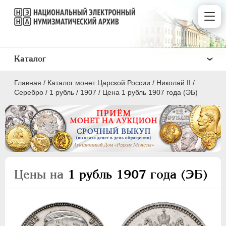
Каталог
Главная
/
Каталог монет Царской России
/
Николай II
/
Серебро
/
1 рубль
/
1907
/
Цена 1 рубль 1907 года (ЭБ)
ПEТР I
1699 - 1725
ЕКАТЕРИНА I
1725-1727
Цены на
1 рубль 1907 года (ЭБ)
ПЕТР II
1727-1729
АННА ИОАННОВНА
1730-1740
ИОАНН АНТОНОВИЧ
1740-1741
ЕЛИЗАВЕТА
1741-1762