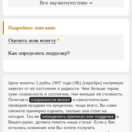
Литература и редкость
10 копеек
Все характеристики
5 копеек
Биткин
: #61
Петров
: не вошла в описание
Медь
Ильин
: не вошла в описание
Подробное описание
Пробные
Уздеников
: 2159
Семёнов
: 82-3800 (R1)
Памятные и донативные
Оценить мою монету
Казаков
: 326 (XF-R, UNC-R, PR-R2)
Для Финляндии
Рейтинг по Казакову
: 31
Как определить подделку?
ВРЕМЕННОЕ ПРАВ.
1917-1918
ИНОСТРАННЫЕ
1768-1918
Цена монеты 1 рубль 1907 года (ЭБ) (серебро) напрямую
зависит от её состояния и редкости. Чем больше тираж,
хуже сохранность и состояние, тем меньше её стоимость.
Почитав о
сохранности монет
и самостоятельно
проверив продажи на аукционах, чаще всего, Вы сами
сможете примерно оценить, сколько она стоит на
сегодня. Так же
определить оригинал или подделка
в
Ваших руках, должна помочь наша статья. Если у Вас
остались сомнения или Вы хотите получить