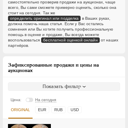
самостоятельно проверив продажи на аукционах, чаще
Для Финляндии
всего, Вы сами сможете примерно оценить, сколько она
стоит на сегодня. Так же
ВРЕМЕННОЕ ПРАВ.
1917-1918
определить оригинал или подделка
в Ваших руках,
ИНОСТРАННЫЕ
1768-1918
должна помочь наша статья. Если у Вас остались
сомнения или Вы хотите получить профессиональную
помощь в оценке и продаже, Вы всегда можете
воспользоваться
бесплатной оценкой онлайн
от наших
партнёров.
Зафиксированные продажи и цены на
аукционах
Показать фильтр
Цена:
На сегодня
ORIGINAL
EUR
RUB
USD