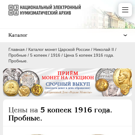
Каталог
Главная
/
Каталог монет Царской России
/
Николай II
/
Пробные
/
5 копеек
/
1916
/
Цена 5 копеек 1916 года.
Пробные.
ПEТР I
1699 - 1725
ЕКАТЕРИНА I
1725-1727
ПЕТР II
1727-1729
Цены на
5 копеек 1916 года.
АННА ИОАННОВНА
1730-1740
Пробные.
ИОАНН АНТОНОВИЧ
1740-1741
ЕЛИЗАВЕТА
1741-1762