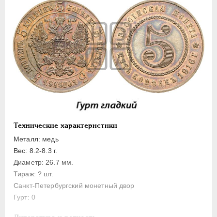
ПЕТР III
1762-1762
ЕКАТЕРИНА II
1762-1796
ПАВЕЛ I
1796-1801
АЛЕКСАНДР I
1801-1825
НИКОЛАЙ I
1826-1855
АЛЕКСАНДР II
1855-1881
АЛЕКСАНДР III
1881-1894
НИКОЛАЙ II
1894-1917
Золото
Технические характеристики
Серебро
Металл: медь
Медь
Вес: 8.2-8.3 г.
Пробные
Диаметр: 26.7 мм.
Тираж: ? шт.
15 русов
Санкт-Петербургский монетный двор
10 русов
Гурт: 0
5 русов