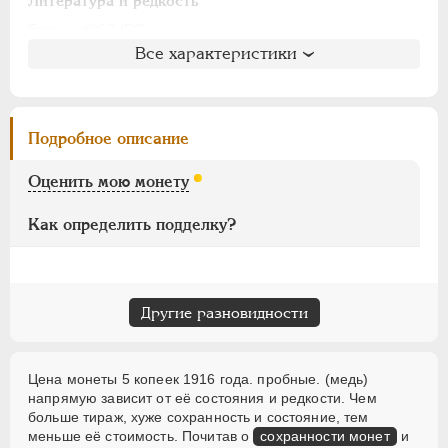
Литература и редкость
15 рублей
Биткин
: #362 (R3)
10 рублей
Все характеристики
Петров
: не вошла в описание
5 рублей
Ильин
: не вошла в описание
1 рубль
Уздеников
: 3951 (черта с точкой)
50 копеек
Семёнов
: 520-15
Подробное описание
25 копеек
Казаков
: 507 (F-R2, VF-R3, XF-R3, UNC-R4)
20 копеек
Рейтинг по Казакову
: не указана
Оценить мою монету
15 копеек
Как определить подделку?
10 копеек
5 копеек
3 копейки
2 копейки
Другие разновидности
1 копейка
1/2 копейки
Цена монеты 5 копеек 1916 года. пробные. (медь)
1/4 копейки
напрямую зависит от её состояния и редкости. Чем
больше тираж, хуже сохранность и состояние, тем
меньше её стоимость. Почитав о
сохранности монет
и
Памятные и донативные