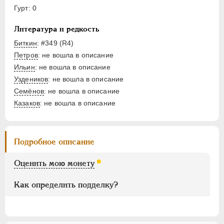
15 рублей
Гурт: 0
10 рублей
Литература и редкость
5 рублей
Биткин
: #349 (R4)
1 рубль
Петров
: не вошла в описание
50 копеек
Ильин
: не вошла в описание
25 копеек
Уздеников
: не вошла в описание
20 копеек
Семёнов
: не вошла в описание
15 копеек
Казаков
: не вошла в описание
10 копеек
5 копеек
Подробное описание
3 копейки
2 копейки
Оценить мою монету
1 копейка
1/2 копейки
Как определить подделку?
1/4 копейки
Памятные и донативные