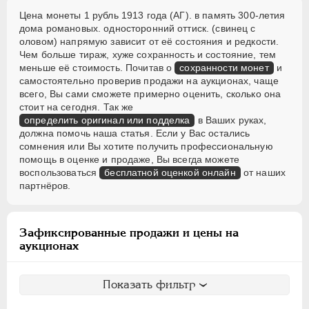
Для Финляндии
Цена монеты 1 рубль 1913 года (АГ). в память 300-летия
дома романовых. односторонний оттиск. (свинец с
ВРЕМЕННОЕ ПРАВ.
1917-1918
оловом) напрямую зависит от её состояния и редкости.
Чем больше тираж, хуже сохранность и состояние, тем
ИНОСТРАННЫЕ
1768-1918
меньше её стоимость. Почитав о
сохранности монет
и
самостоятельно проверив продажи на аукционах, чаще
всего, Вы сами сможете примерно оценить, сколько она
стоит на сегодня. Так же
определить оригинал или подделка
в Ваших руках,
должна помочь наша статья. Если у Вас остались
сомнения или Вы хотите получить профессиональную
помощь в оценке и продаже, Вы всегда можете
воспользоваться
бесплатной оценкой онлайн
от наших
партнёров.
Зафиксированные продажи и цены на
аукционах
Показать фильтр