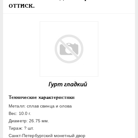
ПЕТР III
1762-1762
оттиск.
ЕКАТЕРИНА II
1762-1796
ПАВЕЛ I
1796-1801
АЛЕКСАНДР I
1801-1825
НИКОЛАЙ I
1826-1855
АЛЕКСАНДР II
1855-1881
АЛЕКСАНДР III
1881-1894
НИКОЛАЙ II
1894-1917
Золото
Серебро
Медь
Технические характеристики
Пробные
Металл: сплав свинца и олова
15 русов
Вес: 10.0 г.
Диаметр: 26.75 мм.
10 русов
Тираж: ? шт.
5 русов
Санкт-Петербургский монетный двор