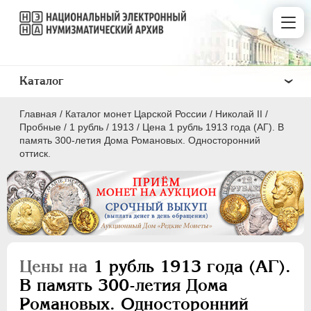
Каталог
Главная
/
Каталог монет Царской России
/
Николай II
/
Пробные
/
1 рубль
/
1913
/
Цена 1 рубль 1913 года (АГ). В
память 300-летия Дома Романовых. Односторонний
оттиск.
ПEТР I
1699 - 1725
ЕКАТЕРИНА I
1725-1727
ПЕТР II
1727-1729
АННА ИОАННОВНА
1730-1740
Цены на
1 рубль 1913 года (АГ).
ИОАНН АНТОНОВИЧ
1740-1741
В память 300-летия Дома
ЕЛИЗАВЕТА
1741-1762
Романовых. Односторонний