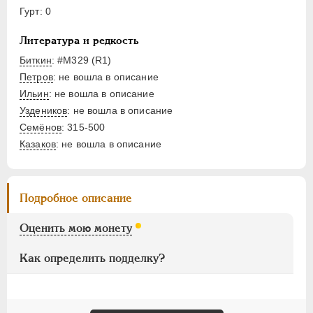
10 рублей (Империал)
Гурт: 0
5 рублей (Полуимпериал)
Литература и редкость
1 рубль
Биткин
: #М329 (R1)
Медаль
Петров
: не вошла в описание
Для Финляндии
Ильин
: не вошла в описание
Уздеников
: не вошла в описание
ВРЕМЕННОЕ ПРАВ.
1917-1918
Семёнов
: 315-500
ИНОСТРАННЫЕ
1768-1918
Казаков
: не вошла в описание
Подробное описание
Оценить мою монету
Как определить подделку?