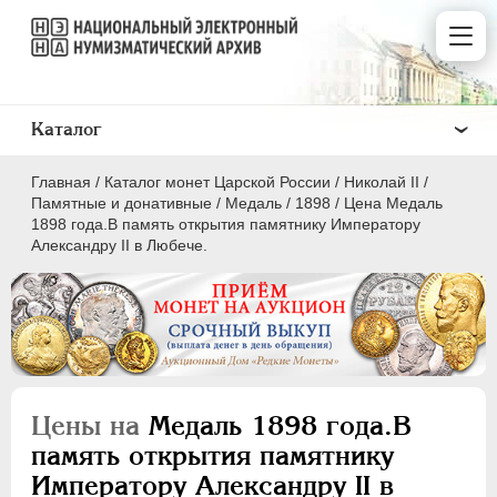
Каталог
Главная
/
Каталог монет Царской России
/
Николай II
/
Памятные и донативные
/
Медаль
/
1898
/
Цена Медаль
1898 года.В память открытия памятнику Императору
Александру II в Любече.
ПEТР I
1699 - 1725
ЕКАТЕРИНА I
1725-1727
ПЕТР II
1727-1729
АННА ИОАННОВНА
1730-1740
Цены на
Медаль 1898 года.В
ИОАНН АНТОНОВИЧ
1740-1741
память открытия памятнику
ЕЛИЗАВЕТА
1741-1762
Императору Александру II в