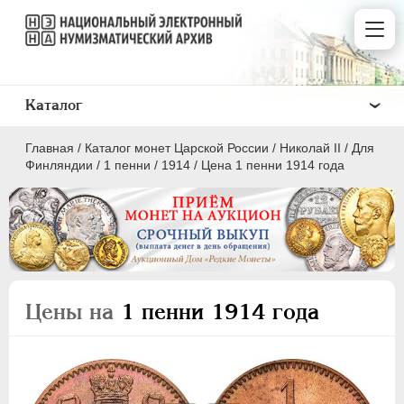
Каталог
Главная
/
Каталог монет Царской России
/
Николай II
/
Для
Финляндии
/
1 пенни
/
1914
/
Цена 1 пенни 1914 года
ПEТР I
1699 - 1725
ЕКАТЕРИНА I
1725-1727
Цены на
1 пенни 1914 года
ПЕТР II
1727-1729
АННА ИОАННОВНА
1730-1740
ИОАНН АНТОНОВИЧ
1740-1741
ЕЛИЗАВЕТА
1741-1762