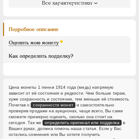
10 марок
Все характеристики
Петров
: не вошла в описание
2 марки
Ильин
: не вошла в описание
Уздеников
: 4830
1 марка
Семёнов
: 489-3800
50 пенни
Подробное описание
Казаков
: 478 (PR-R)
25 пенни
Рейтинг по Казакову
: 18
Оценить мою монету
10 пенни
5 пенни
Как определить подделку?
1 пенни
ВРЕМЕННОЕ ПРАВ.
1917-1918
ИНОСТРАННЫЕ
1768-1918
Цена монеты 1 пенни 1914 года (медь) напрямую
зависит от её состояния и редкости. Чем больше тираж,
хуже сохранность и состояние, тем меньше её стоимость.
Почитав о
сохранности монет
и самостоятельно
проверив продажи на аукционах, чаще всего, Вы сами
сможете примерно оценить, сколько она стоит на
сегодня. Так же
определить оригинал или подделка
в
Ваших руках, должна помочь наша статья. Если у Вас
остались сомнения или Вы хотите получить