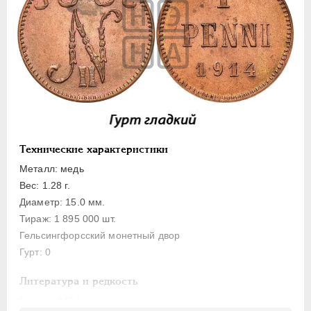
ПЕТР III
1762-1762
ЕКАТЕРИНА II
1762-1796
ПАВЕЛ I
1796-1801
АЛЕКСАНДР I
1801-1825
НИКОЛАЙ I
1826-1855
АЛЕКСАНДР II
1855-1881
АЛЕКСАНДР III
1881-1894
НИКОЛАЙ II
1894-1917
Технические характеристики
Золото
Металл: медь
Вес: 1.28 г.
Серебро
Диаметр: 15.0 мм.
Медь
Тираж: 1 895 000 шт.
Пробные
Гельсингфорсский монетный двор
Памятные и донативные
Гурт: 0
Для Финляндии
Литература и редкость
20 марок
Биткин
: #474