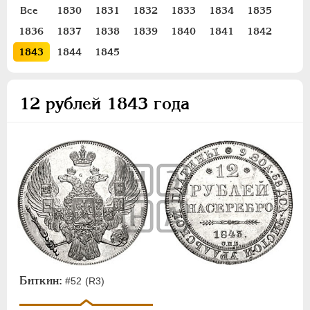
ПЕТР III
1762-1762
Все
1830
1831
1832
1833
1834
1835
ЕКАТЕРИНА II
1762-1796
1836
1837
1838
1839
1840
1841
1842
ПАВЕЛ I
1796-1801
1843
1844
1845
АЛЕКСАНДР I
1801-1825
НИКОЛАЙ I
1826-1855
12 рублей 1843 года
Платина
12 рублей
6 рублей
3 рубля
Золото
Серебро
Медь
Пробные
Биткин:
#52 (R3)
Памятные и донативные
Для Грузии