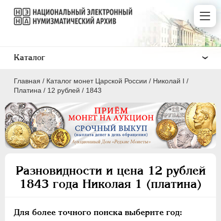
Каталог
Главная
/
Каталог монет Царской России
/
Николай I
/
Платина
/
12 рублей
/
1843
ПEТР I
1699 - 1725
ЕКАТЕРИНА I
1725-1727
Разновидности и цена 12 рублей
ПЕТР II
1727-1729
1843 года Николая 1 (платина)
АННА ИОАННОВНА
1730-1740
ИОАНН АНТОНОВИЧ
1740-1741
Для более точного поиска выберите год:
ЕЛИЗАВЕТА
1741-1762