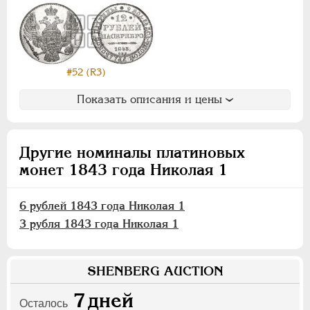
Для Польши
Русско-Польские
Монетовидные
#52 (R3)
АЛЕКСАНДР II
1855-1881
АЛЕКСАНДР III
1881-1894
Показать описания и цены
НИКОЛАЙ II
1894-1917
ВРЕМЕННОЕ ПРАВ.
1917-1918
Другие номиналы платиновых
ИНОСТРАННЫЕ
1768-1918
монет 1843 года Николая 1
6 рублей 1843 года Николая 1
3 рубля 1843 года Николая 1
SHENBERG AUCTION
7
дней
Осталось