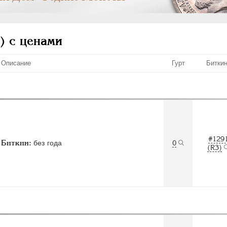
) с ценами
Описание
Гурт
Битки
#129
Биткин:
без года
0
(R3)