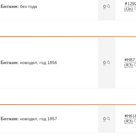
#129
Биткин:
без года
0
(Un)
#Н87
Биткин:
новодел, год 1856
0
(R3)
#Н61
Биткин:
новодел, год 1857
0
(R3)