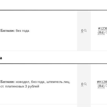
#123
Биткин:
без года
0
(R4)
а
Биткин:
новодел, без года, штемпель лиц.
#Н128
0
(R4)
ст. платиновых 3 рублей