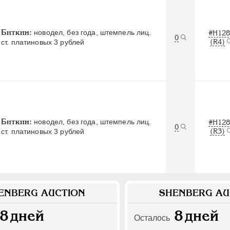
Биткин:
новодел, без года, штемпель лиц.
#Н128
0
(R4)
ст. платиновых 3 рублей
Биткин:
новодел, без года, штемпель лиц.
#Н128
0
(R3)
ст. платиновых 3 рублей
ENBERG AUCTION
SHENBERG AU
8
дней
8
дней
Осталось