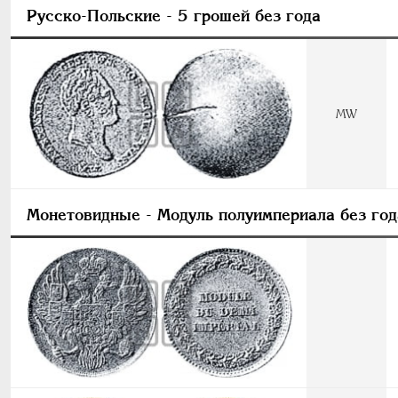
Русско-Польские
- 5 грошей без года
МW
Монетовидные
- Модуль полуимпериала без год