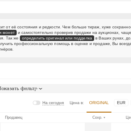
ит от её состояния и редкости. Чем больше тираж, хуже сохранно
и монет
и самостоятельно проверив продажи на аукционах, чаще
ня. Так же
определить оригинал или подделка
в Ваших руках, д
получить профессиональную помощь в оценке и продаже, Вы всегд
тнёров.
Показать фильтр
На сегодня
Цена в:
ORIGINAL
EUR
Продавец
Сохр.
Це