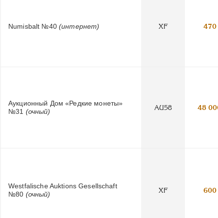
Numisbalt №40
(интернет)
XF
470
Аукционный Дом «Редкие монеты»
AU58
48 00
№31
(очный)
Westfalische Auktions Gesellschaft
XF
600
№80
(очный)