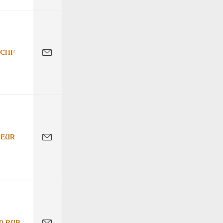
 CHF
 EUR
0 RUB