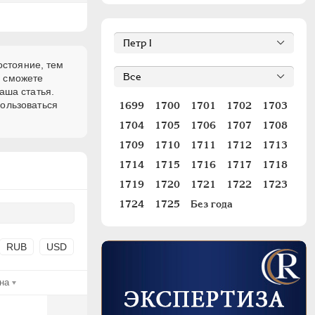
остояние, тем
и сможете
аша статья.
пользоваться
1699
1700
1701
1702
1703
1704
1705
1706
1707
1708
1709
1710
1711
1712
1713
1714
1715
1716
1717
1718
1719
1720
1721
1722
1723
1724
1725
Без года
RUB
USD
на