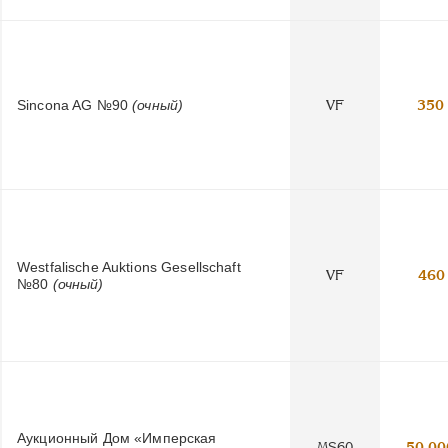
Sincona AG №90
(очный)
VF
350
Westfalische Auktions Gesellschaft
VF
460
№80
(очный)
Аукционный Дом «Имперская
MS60
50 00