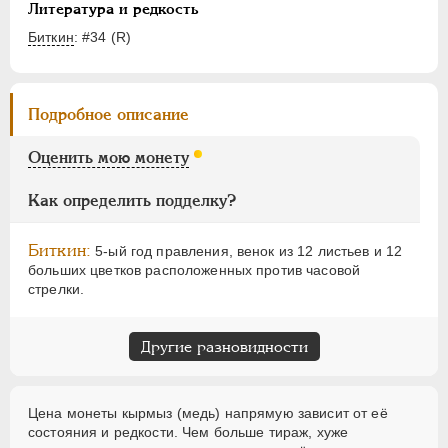
Йирмылик
Литература и редкость
Бешлык
Биткин
: #34 (R)
Акче
Кырмыз
Подробное описание
Копейка
Денга
Оценить мою монету
Полушка
Как определить подделку?
Чхаль
Грузинские монеты
Биткин:
5-ый год правления, венок из 12 листьев и 12
больших цветков расположенных против часовой
Бухарские монеты
стрелки.
Хивинское ханство
Хорезмская Республика
Другие разновидности
Йеверские монеты
Ионийские монеты
Польские. Осада Замостья
Цена монеты кырмыз (медь) напрямую зависит от её
состояния и редкости. Чем больше тираж, хуже
Польские. Восстание 1830-1831