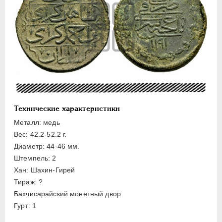
ПЕТР III
1762-1762
ЕКАТЕРИНА II
1762-1796
ПАВЕЛ I
1796-1801
АЛЕКСАНДР I
1801-1825
НИКОЛАЙ I
1826-1855
АЛЕКСАНДР II
1855-1881
АЛЕКСАНДР III
1881-1894
НИКОЛАЙ II
1894-1917
Технические характеристики
ВРЕМЕННОЕ ПРАВ.
1917-1918
Металл: медь
ИНОСТРАННЫЕ
1768-1918
Вес: 42.2-52.2 г.
Диаметр: 44-46 мм.
Нидерландские дукаты
Штемпель: 2
Турецкие пиастры
Хан: Шахин-Гирей
Крымские монеты
Тираж: ?
Бахчисарайский монетный двор
Альтмышлык
Гурт: 1
Куруш