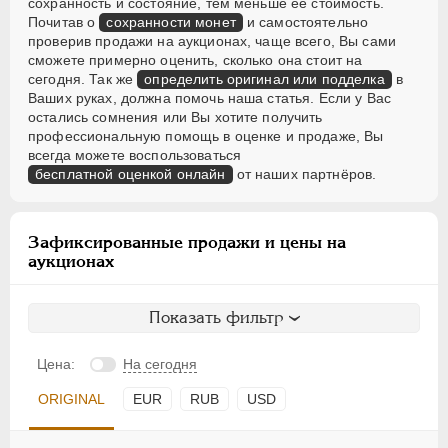
сохранность и состояние, тем меньше её стоимость.
Польские. Город Краков
Почитав о
сохранности монет
и самостоятельно
проверив продажи на аукционах, чаще всего, Вы сами
Французские монеты
сможете примерно оценить, сколько она стоит на
Австрийские дукаты
сегодня. Так же
определить оригинал или подделка
в
Ваших руках, должна помочь наша статья. Если у Вас
Германская оккупация 1916
остались сомнения или Вы хотите получить
профессиональную помощь в оценке и продаже, Вы
всегда можете воспользоваться
бесплатной оценкой онлайн
от наших партнёров.
Зафиксированные продажи и цены на
аукционах
Показать фильтр
Цена:
На сегодня
ORIGINAL
EUR
RUB
USD