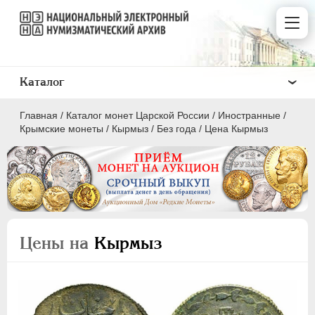
Каталог
Главная
/
Каталог монет Царской России
/
Иностранные
/
Крымские монеты
/
Кырмыз
/
Без года
/
Цена Кырмыз
ПEТР I
1699 - 1725
ЕКАТЕРИНА I
1725-1727
Цены на
Кырмыз
ПЕТР II
1727-1729
АННА ИОАННОВНА
1730-1740
ИОАНН АНТОНОВИЧ
1740-1741
ЕЛИЗАВЕТА
1741-1762