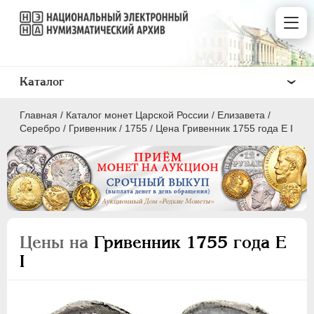
Каталог
Главная
/
Каталог монет Царской России
/
Елизавета
/
Серебро
/
Гривенник
/
1755
/
Цена Гривенник 1755 года Е I
ПEТР I
1699 - 1725
ЕКАТЕРИНА I
1725-1727
Цены на
Гривенник 1755 года Е
ПЕТР II
1727-1729
I
АННА ИОАННОВНА
1730-1740
ИОАНН АНТОНОВИЧ
1740-1741
ЕЛИЗАВЕТА
1741-1762