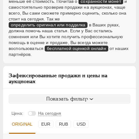
меньше её стоимость. Почитав о
сохранности монет
и
самостоятельно проверив продажи на аукционах, чаще
всего, Вы сами сможете примерно оценить, сколько она
стоит на сегодня. Так же
определить оригинал или подделка
в Ваших руках,
должна помочь наша статья. Если у Вас остались
сомнения или Вы хотите получить профессиональную
помощь в оценке и продаже, Вы всегда можете
воспользоваться
бесплатной оценкой онлайн
от наших
партнёров.
Зафиксированные продажи и цены на
аукционах
Показать фильтр
Цена:
На сегодня
ORIGINAL
EUR
RUB
USD