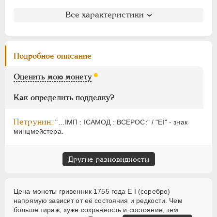
ПАВЕЛ I
1796-1801
Литература и редкость
АЛЕКСАНДР I
1801-1825
Все характеристики
Биткин
: #226 (R1)
НИКОЛАЙ I
1826-1855
Петров
: 1 рубль
АЛЕКСАНДР II
1855-1881
Ильин
: 5 рублей (№1, точка)
АЛЕКСАНДР III
1881-1894
Подробное описание
Уздеников
: 0878 (точка)
НИКОЛАЙ II
1894-1917
Петрунин
: 308 (R3)
Оценить мою монету
ВРЕМЕННОЕ ПРАВ.
1917-1918
Семёнов
: 154-1800 (R2+!)
ИНОСТРАННЫЕ
1768-1918
ГМ
: 227.T.ХII,11 (довольно редкая)
Как определить подделку?
Петрунин:
"…IМП : IСАМОД : ВСЕРОС:" / "ЕI" - знак
минцмейстера.
Другие разновидности
Цена монеты гривенник 1755 года Е I (серебро)
напрямую зависит от её состояния и редкости. Чем
больше тираж, хуже сохранность и состояние, тем