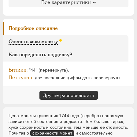
ПАВЕЛ I
1796-1801
Литература и редкость
Все характеристики
АЛЕКСАНДР I
1801-1825
Биткин
: #193 (R1)
НИКОЛАЙ I
1826-1855
Петров
: не вошла в описание
Ильин
: 3 рубля (№2)
АЛЕКСАНДР II
1855-1881
Подробное описание
Уздеников
: 0794
АЛЕКСАНДР III
1881-1894
Петрунин
: 93 (R2)
Оценить мою монету
НИКОЛАЙ II
1894-1917
Семёнов
: 154-400 (R2!)
ВРЕМЕННОЕ ПРАВ.
1917-1918
ГМ
: 68.T.V,7 (редкая)
Как определить подделку?
ИНОСТРАННЫЕ
1768-1918
Биткин:
"44" (перевернута).
Петрунин:
две последние цифры даты перевернуты.
Другие разновидности
Цена монеты гривенник 1744 года (серебро) напрямую
зависит от её состояния и редкости. Чем больше тираж,
хуже сохранность и состояние, тем меньше её стоимость.
Почитав о
сохранности монет
и самостоятельно