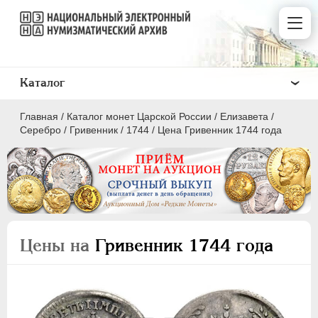
Каталог
Главная
/
Каталог монет Царской России
/
Елизавета
/
Серебро
/
Гривенник
/
1744
/
Цена Гривенник 1744 года
ПEТР I
1699 - 1725
ЕКАТЕРИНА I
1725-1727
Цены на
Гривенник 1744 года
ПЕТР II
1727-1729
АННА ИОАННОВНА
1730-1740
ИОАНН АНТОНОВИЧ
1740-1741
ЕЛИЗАВЕТА
1741-1762