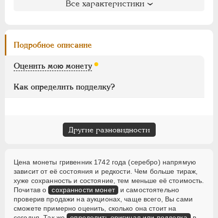
ПАВЕЛ I
1796-1801
Литература и редкость
Все характеристики
АЛЕКСАНДР I
1801-1825
Биткин
: #182
НИКОЛАЙ I
1826-1855
Петров
: 1 рубль
Ильин
: без оценки
АЛЕКСАНДР II
1855-1881
Подробное описание
Уздеников
: 0777
АЛЕКСАНДР III
1881-1894
Петрунин
: не вошла в описание
Оценить мою монету
НИКОЛАЙ II
1894-1917
Семёнов
: 154-120 (+)
ВРЕМЕННОЕ ПРАВ.
1917-1918
Как определить подделку?
ИНОСТРАННЫЕ
1768-1918
Другие разновидности
Цена монеты гривенник 1742 года (серебро) напрямую
зависит от её состояния и редкости. Чем больше тираж,
хуже сохранность и состояние, тем меньше её стоимость.
Почитав о
сохранности монет
и самостоятельно
проверив продажи на аукционах, чаще всего, Вы сами
сможете примерно оценить, сколько она стоит на
сегодня. Так же
определить оригинал или подделка
в