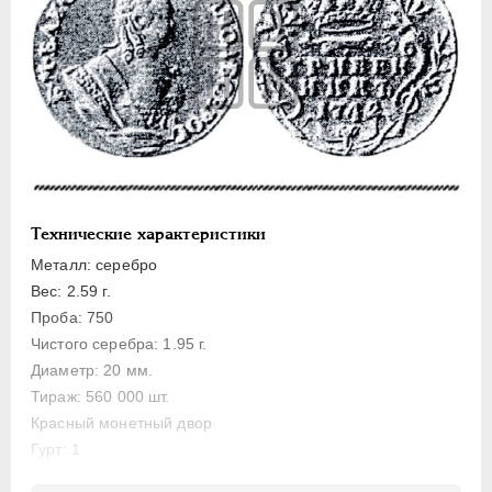
Золото
Серебро
1 рубль
Полтина
Полуполтинник
Гривенник
5 копеек
Технические характеристики
Металл: серебро
Медь
Вес: 2.59 г.
Пробные
Проба: 750
Для Пруссии
Чистого серебра: 1.95 г.
Ливонезы
Диаметр: 20 мм.
Монетовидные
Тираж: 560 000 шт.
Красный монетный двор
ПЕТР III
1762-1762
Гурт: 1
ЕКАТЕРИНА II
1762-1796