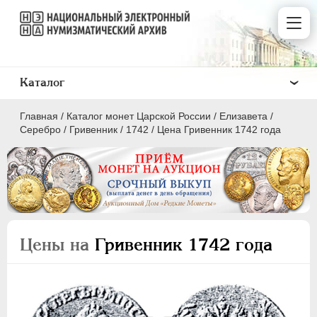
Каталог
Главная
/
Каталог монет Царской России
/
Елизавета
/
Серебро
/
Гривенник
/
1742
/
Цена Гривенник 1742 года
ПEТР I
1699 - 1725
ЕКАТЕРИНА I
1725-1727
Цены на
Гривенник 1742 года
ПЕТР II
1727-1729
АННА ИОАННОВНА
1730-1740
ИОАНН АНТОНОВИЧ
1740-1741
ЕЛИЗАВЕТА
1741-1762