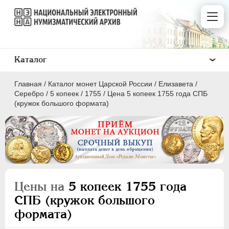
Каталог
Главная
/
Каталог монет Царской России
/
Елизавета
/
Серебро
/
5 копеек
/
1755
/
Цена 5 копеек 1755 года СПБ
(кружок большого формата)
ПEТР I
1699 - 1725
ЕКАТЕРИНА I
1725-1727
ПЕТР II
1727-1729
Цены на
5 копеек 1755 года
АННА ИОАННОВНА
1730-1740
СПБ (кружок большого
ИОАНН АНТОНОВИЧ
1740-1741
формата)
ЕЛИЗАВЕТА
1741-1762