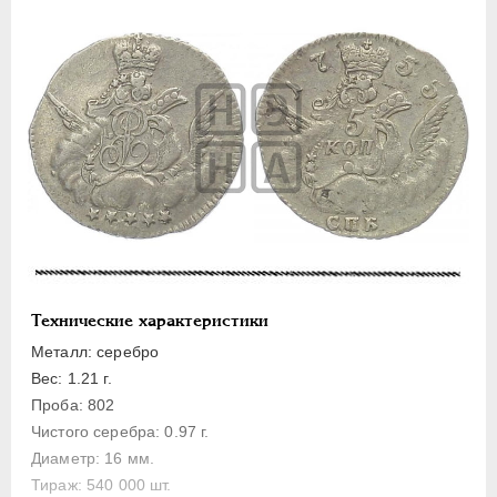
Золото
Серебро
1 рубль
Полтина
Полуполтинник
Гривенник
5 копеек
Медь
Пробные
Технические характеристики
Для Пруссии
Металл: серебро
Ливонезы
Вес: 1.21 г.
Монетовидные
Проба: 802
Чистого серебра: 0.97 г.
ПЕТР III
1762-1762
Диаметр: 16 мм.
ЕКАТЕРИНА II
1762-1796
Тираж: 540 000 шт.