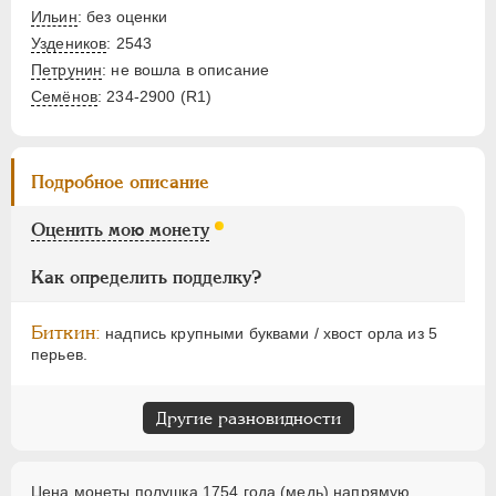
ПАВЕЛ I
1796-1801
Ильин
: без оценки
АЛЕКСАНДР I
1801-1825
Уздеников
: 2543
НИКОЛАЙ I
1826-1855
Петрунин
: не вошла в описание
АЛЕКСАНДР II
1855-1881
Семёнов
: 234-2900 (R1)
АЛЕКСАНДР III
1881-1894
НИКОЛАЙ II
1894-1917
Подробное описание
ВРЕМЕННОЕ ПРАВ.
1917-1918
ИНОСТРАННЫЕ
1768-1918
Оценить мою монету
Как определить подделку?
Биткин:
надпись крупными буквами / хвост орла из 5
перьев.
Другие разновидности
Цена монеты полушка 1754 года (медь) напрямую