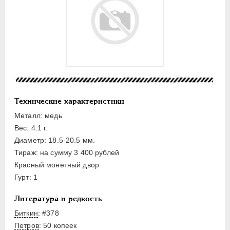
Золото
Серебро
Медь
5 копеек
2 копейки
1 копейка
Технические характеристики
Денга
Металл: медь
Полушка
Вес: 4.1 г.
Пробные
Диаметр: 18.5-20.5 мм.
Тираж: на сумму 3 400 рублей
Для Пруссии
Красный монетный двор
Ливонезы
Гурт: 1
Монетовидные
Литература и редкость
ПЕТР III
1762-1762
Биткин
: #378
ЕКАТЕРИНА II
1762-1796
Петров
: 50 копеек