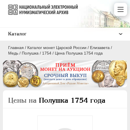
Каталог
Главная
/
Каталог монет Царской России
/
Елизавета
/
Медь
/
Полушка
/
1754
/
Цена Полушка 1754 года
ПEТР I
1699 - 1725
ЕКАТЕРИНА I
1725-1727
Цены на
Полушка 1754 года
ПЕТР II
1727-1729
АННА ИОАННОВНА
1730-1740
ИОАНН АНТОНОВИЧ
1740-1741
ЕЛИЗАВЕТА
1741-1762