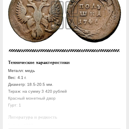
Золото
Серебро
Медь
5 копеек
2 копейки
1 копейка
Денга
Технические характеристики
Полушка
Металл: медь
Вес: 4.1 г.
Пробные
Диаметр: 18.5-20.5 мм.
Для Пруссии
Тираж: на сумму 3 420 рублей
Ливонезы
Красный монетный двор
Монетовидные
Гурт: 1
ПЕТР III
1762-1762
Литература и редкость
ЕКАТЕРИНА II
1762-1796
Биткин
: #373