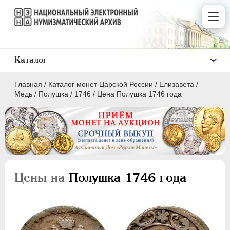
Каталог
Главная
/
Каталог монет Царской России
/
Елизавета
/
Медь
/
Полушка
/
1746
/
Цена Полушка 1746 года
ПEТР I
1699 - 1725
ЕКАТЕРИНА I
1725-1727
Цены на
Полушка 1746 года
ПЕТР II
1727-1729
АННА ИОАННОВНА
1730-1740
ИОАНН АНТОНОВИЧ
1740-1741
ЕЛИЗАВЕТА
1741-1762