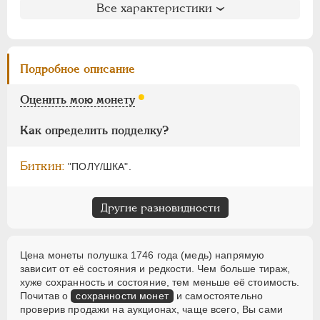
ПАВЕЛ I
1796-1801
Все характеристики
Петров
: 3 рубля
АЛЕКСАНДР I
1801-1825
Ильин
: без оценки (№1)
НИКОЛАЙ I
1826-1855
Уздеников
: 2526
АЛЕКСАНДР II
1855-1881
Петрунин
: 130
Подробное описание
Семёнов
: 234-2300 (R1)
АЛЕКСАНДР III
1881-1894
ГМ
: 98.T.VI,12
Оценить мою монету
НИКОЛАЙ II
1894-1917
ВРЕМЕННОЕ ПРАВ.
1917-1918
Как определить подделку?
ИНОСТРАННЫЕ
1768-1918
Биткин:
"ПОЛY/ШКА".
Другие разновидности
Цена монеты полушка 1746 года (медь) напрямую
зависит от её состояния и редкости. Чем больше тираж,
хуже сохранность и состояние, тем меньше её стоимость.
Почитав о
сохранности монет
и самостоятельно
проверив продажи на аукционах, чаще всего, Вы сами