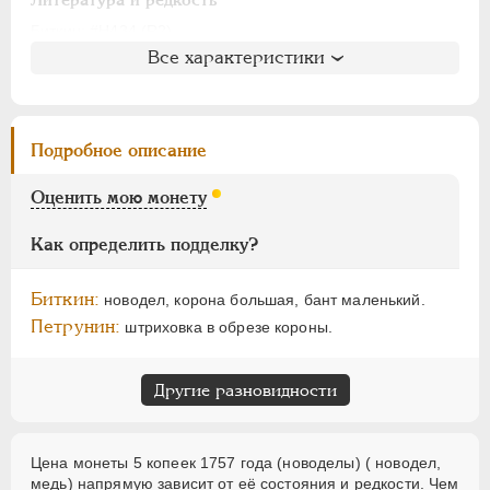
ПАВЕЛ I
1796-1801
Литература и редкость
АЛЕКСАНДР I
1801-1825
Биткин
: #Н434 (R2)
Все характеристики
Петров
: не вошла в описание
НИКОЛАЙ I
1826-1855
Ильин
: 5 рублей (№4)
АЛЕКСАНДР II
1855-1881
Уздеников
: 2568 (точка)
АЛЕКСАНДР III
1881-1894
Петрунин
: 554 (R1)
Подробное описание
НИКОЛАЙ II
1894-1917
Семёнов
: 178 (F7)
ВРЕМЕННОЕ ПРАВ.
1917-1918
ГМ
: 402.T.ХХI,3
Оценить мою монету
ИНОСТРАННЫЕ
1768-1918
Как определить подделку?
Биткин:
новодел, корона большая, бант маленький.
Петрунин:
штриховка в обрезе короны.
Другие разновидности
Цена монеты 5 копеек 1757 года (новоделы) ( новодел,
медь) напрямую зависит от её состояния и редкости. Чем