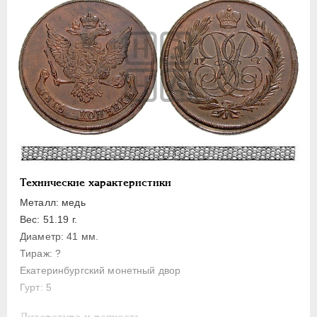
Золото
Серебро
Медь
5 копеек
2 копейки
1 копейка
Денга
Полушка
Технические характеристики
Пробные
Металл: медь
Для Пруссии
Вес: 51.19 г.
Ливонезы
Диаметр: 41 мм.
Монетовидные
Тираж: ?
Екатеринбургский монетный двор
ПЕТР III
1762-1762
Гурт: 5
ЕКАТЕРИНА II
1762-1796