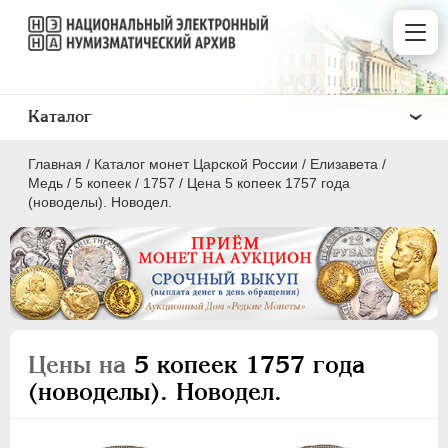
Каталог
Главная
/
Каталог монет Царской России
/
Елизавета
/
Медь
/
5 копеек
/
1757
/
Цена 5 копеек 1757 года
(новоделы). Новодел.
ПEТР I
1699 - 1725
ЕКАТЕРИНА I
1725-1727
ПЕТР II
1727-1729
Цены на
5 копеек 1757 года
АННА ИОАННОВНА
1730-1740
(новоделы). Новодел.
ИОАНН АНТОНОВИЧ
1740-1741
ЕЛИЗАВЕТА
1741-1762