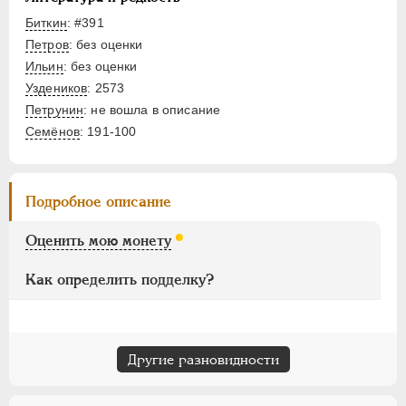
ПАВЕЛ I
1796-1801
Биткин
: #391
АЛЕКСАНДР I
1801-1825
Петров
: без оценки
НИКОЛАЙ I
1826-1855
Ильин
: без оценки
АЛЕКСАНДР II
1855-1881
Уздеников
: 2573
АЛЕКСАНДР III
1881-1894
Петрунин
: не вошла в описание
НИКОЛАЙ II
1894-1917
Семёнов
: 191-100
ВРЕМЕННОЕ ПРАВ.
1917-1918
ИНОСТРАННЫЕ
1768-1918
Подробное описание
Оценить мою монету
Как определить подделку?
Другие разновидности