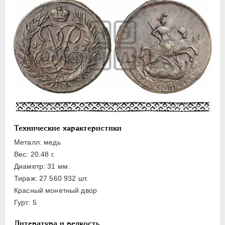
Золото
Серебро
Медь
5 копеек
2 копейки
1 копейка
Денга
Полушка
Технические характеристики
Пробные
Металл: медь
Для Пруссии
Вес: 20.48 г.
Ливонезы
Диаметр: 31 мм.
Монетовидные
Тираж: 27 560 932 шт.
Красный монетный двор
ПЕТР III
1762-1762
Гурт: 5
ЕКАТЕРИНА II
1762-1796
Литература и редкость