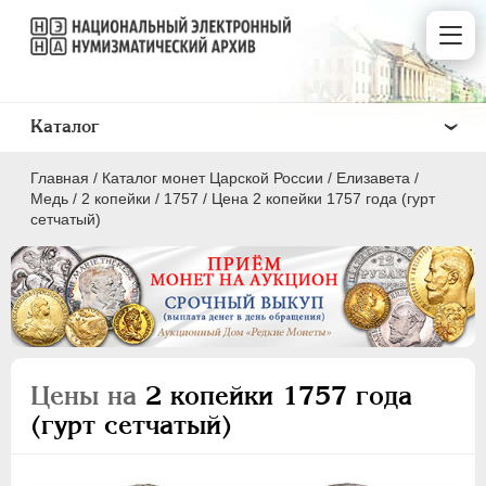
Каталог
Главная
/
Каталог монет Царской России
/
Елизавета
/
Медь
/
2 копейки
/
1757
/
Цена 2 копейки 1757 года (гурт
сетчатый)
ПEТР I
1699 - 1725
ЕКАТЕРИНА I
1725-1727
ПЕТР II
1727-1729
Цены на
2 копейки 1757 года
АННА ИОАННОВНА
1730-1740
(гурт сетчатый)
ИОАНН АНТОНОВИЧ
1740-1741
ЕЛИЗАВЕТА
1741-1762