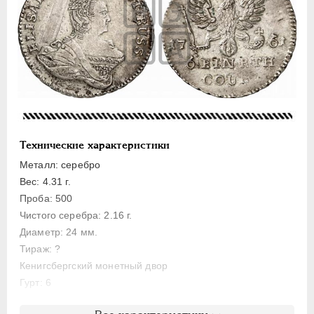
Золото
Серебро
Медь
Пробные
Для Пруссии
1/3 талера
1/6 талера
Технические характеристики
18 грошей
Металл: серебро
6 грошей
Вес: 4.31 г.
Проба: 500
3 гроша
Чистого серебра: 2.16 г.
2 гроша
Диаметр: 24 мм.
1 грош
Тираж: ?
Солид
Кенигсбергский монетный двор
Гурт: 6
Ливонезы
Монетовидные
Литература и редкость