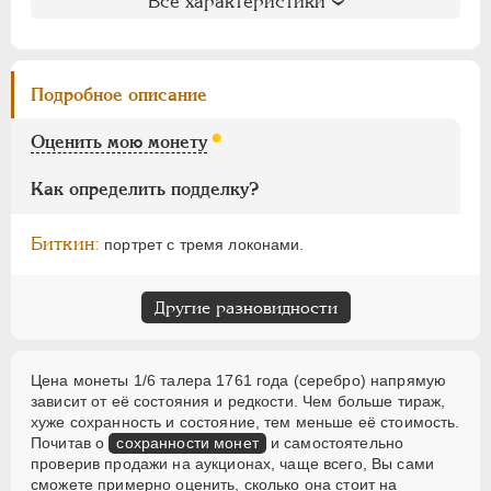
Все характеристики
Биткин
: #685 (R)
ПЕТР III
1762-1762
Петров
: 5 рублей
ЕКАТЕРИНА II
1762-1796
Ильин
: 2 рубля
ПАВЕЛ I
1796-1801
Подробное описание
Уздеников
: 4892(точка)
АЛЕКСАНДР I
1801-1825
Петрунин
: не вошла в описание
Оценить мою монету
НИКОЛАЙ I
1826-1855
Семёнов
: 422-100 (R2+)
АЛЕКСАНДР II
1855-1881
Как определить подделку?
АЛЕКСАНДР III
1881-1894
Биткин:
портрет с тремя локонами.
НИКОЛАЙ II
1894-1917
ВРЕМЕННОЕ ПРАВ.
1917-1918
ИНОСТРАННЫЕ
1768-1918
Другие разновидности
Цена монеты 1/6 талера 1761 года (серебро) напрямую
зависит от её состояния и редкости. Чем больше тираж,
хуже сохранность и состояние, тем меньше её стоимость.
Почитав о
сохранности монет
и самостоятельно
проверив продажи на аукционах, чаще всего, Вы сами
сможете примерно оценить, сколько она стоит на