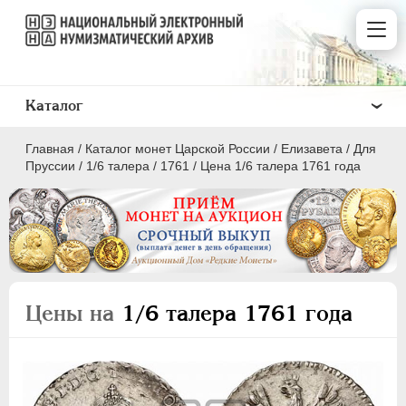
Каталог
Главная
/
Каталог монет Царской России
/
Елизавета
/
Для
Пруссии
/
1/6 талера
/
1761
/
Цена 1/6 талера 1761 года
ПEТР I
1699 - 1725
ЕКАТЕРИНА I
1725-1727
Цены на
1/6 талера 1761 года
ПЕТР II
1727-1729
АННА ИОАННОВНА
1730-1740
ИОАНН АНТОНОВИЧ
1740-1741
ЕЛИЗАВЕТА
1741-1762