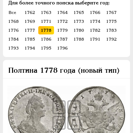
Для более точного поиска выберите год:
ПЕТР III
1762-1762
ЕКАТЕРИНА II
1762-1796
Все
1762
1763
1764
1765
1766
1767
1768
1769
1771
1772
1773
1774
1775
Золото
Серебро
1776
1777
1778
1779
1780
1782
1783
1784
1785
1786
1787
1788
1791
1792
1 рубль
1793
1794
1795
1796
Полтина
Полуполтинник
20 копеек
Полтина 1778 года (новый тип)
15 копеек
Гривенник
Медь
Пробные
Сибирские
Для Молдовы
Таврические