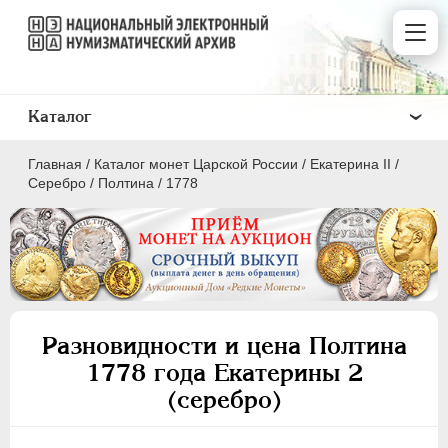
Каталог
Главная
/
Каталог монет Царской России
/
Екатерина II
/
Серебро
/
Полтина
/
1778
ПEТР I
1699 - 1725
ЕКАТЕРИНА I
1725-1727
Разновидности и цена Полтина
ПЕТР II
1727-1729
1778 года Екатерины 2
АННА ИОАННОВНА
1730-1740
(серебро)
ИОАНН АНТОНОВИЧ
1740-1741
ЕЛИЗАВЕТА
1741-1762