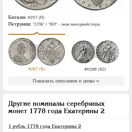
Монетовидные
ПАВЕЛ I
1796-1801
Биткин:
#297 (R)
Петрунин:
"СПБ" / "ӨЛ" - знак минцмейстера
АЛЕКСАНДР I
1801-1825
НИКОЛАЙ I
1826-1855
АЛЕКСАНДР II
1855-1881
АЛЕКСАНДР III
1881-1894
НИКОЛАЙ II
1894-1917
ВРЕМЕННОЕ ПРАВ.
1917-1918
#297 (R)
#H298 (R2)
ИНОСТРАННЫЕ
1768-1918
Показать описания и цены
Другие номиналы серебряных
монет 1778 года Екатерины 2
1 рубль 1778 года Екатерины 2