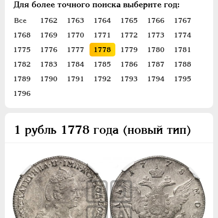
Для более точного поиска выберите год:
ПЕТР III
1762-1762
ЕКАТЕРИНА II
1762-1796
Все
1762
1763
1764
1765
1766
1767
1768
1769
1770
1771
1772
1773
1774
Золото
Серебро
1775
1776
1777
1778
1779
1780
1781
1782
1783
1784
1785
1786
1787
1788
1 рубль
1789
1790
1791
1792
1793
1794
1795
Полтина
1796
Полуполтинник
20 копеек
15 копеек
1 рубль 1778 года (новый тип)
Гривенник
Медь
Пробные
Сибирские
Для Молдовы
Таврические