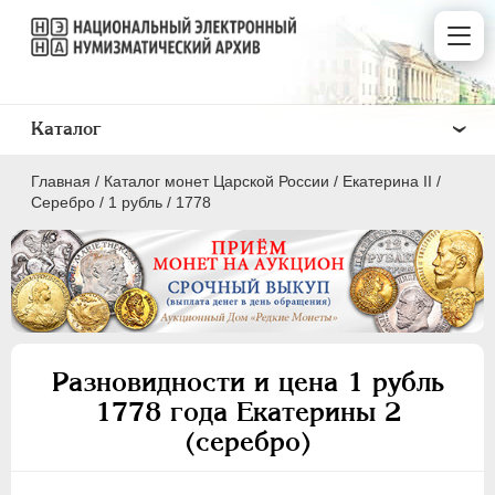
Каталог
Главная
/
Каталог монет Царской России
/
Екатерина II
/
Серебро
/
1 рубль
/
1778
ПEТР I
1699 - 1725
ЕКАТЕРИНА I
1725-1727
Разновидности и цена 1 рубль
ПЕТР II
1727-1729
1778 года Екатерины 2
АННА ИОАННОВНА
1730-1740
(серебро)
ИОАНН АНТОНОВИЧ
1740-1741
ЕЛИЗАВЕТА
1741-1762