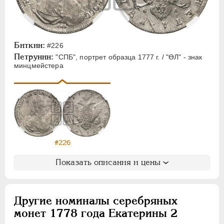
Монетовидные
ПАВЕЛ I
1796-1801
АЛЕКСАНДР I
1801-1825
Биткин:
#226
НИКОЛАЙ I
1826-1855
Петрунин:
"СПБ", портрет образца 1777 г. / "ӨЛ" - знак
минцмейстера
АЛЕКСАНДР II
1855-1881
АЛЕКСАНДР III
1881-1894
НИКОЛАЙ II
1894-1917
ВРЕМЕННОЕ ПРАВ.
1917-1918
ИНОСТРАННЫЕ
1768-1918
#226
Показать описания и цены
Другие номиналы серебряных
монет 1778 года Екатерины 2