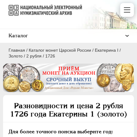
Каталог
Главная
/
Каталог монет Царской России
/
Екатерина I
/
Золото
/
2 рубля
/
1726
ПEТР I
1699 - 1725
ЕКАТЕРИНА I
1725-1727
Разновидности и цена 2 рубля
Золото
1726 года Екатерины 1 (золото)
2 рубля
Для более точного поиска выберите год:
Серебро