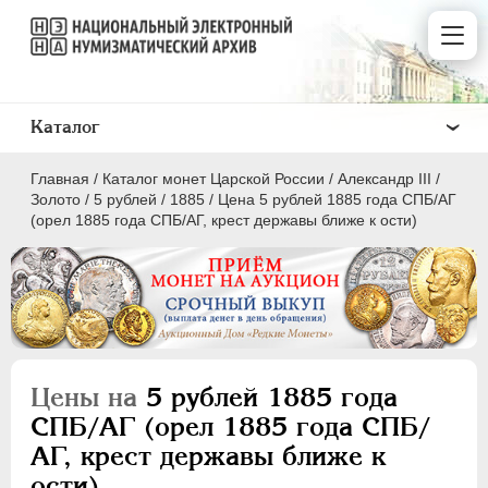
Каталог
Главная
/
Каталог монет Царской России
/
Александр III
/
Золото
/
5 рублей
/
1885
/
Цена 5 рублей 1885 года СПБ/АГ
(орел 1885 года СПБ/АГ, крест державы ближе к ости)
ПEТР I
1699 - 1725
ЕКАТЕРИНА I
1725-1727
ПЕТР II
1727-1729
Цены на
5 рублей 1885 года
АННА ИОАННОВНА
1730-1740
СПБ/АГ (орел 1885 года СПБ/
ИОАНН АНТОНОВИЧ
1740-1741
АГ, крест державы ближе к
ЕЛИЗАВЕТА
1741-1762
ости)