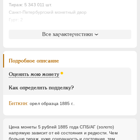
Тираж: 5 343 011 шт.
Для Финляндии
Санкт-Петербургский монетный двор
Аффинажные слитки
Гурт: 2
НИКОЛАЙ II
1894-1917
Литература и редкость
Все характеристики
ВРЕМЕННОЕ ПРАВ.
1917-1918
Биткин
: #8
ИНОСТРАННЫЕ
1768-1918
Петров
: без оценки
Ильин
: без оценки
Подробное описание
Уздеников
: 0289 (точка)
Семёнов
: 18-3300 (R1)
Оценить мою монету
Казаков
: 629 (PR-R1)
Рейтинг по Казакову
: 18
Как определить подделку?
Биткин:
орел образца 1885 г..
Цена монеты 5 рублей 1885 года СПБ/АГ (золото)
напрямую зависит от её состояния и редкости. Чем
больше тираж, хуже сохранность и состояние, тем