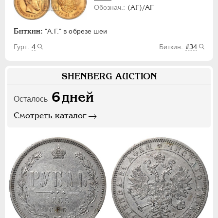
(АГ)/АГ
Биткин:
"А.Г." в обрезе шеи
4
#34
SHENBERG AUCTION
6
дней
Осталось
Смотреть каталог