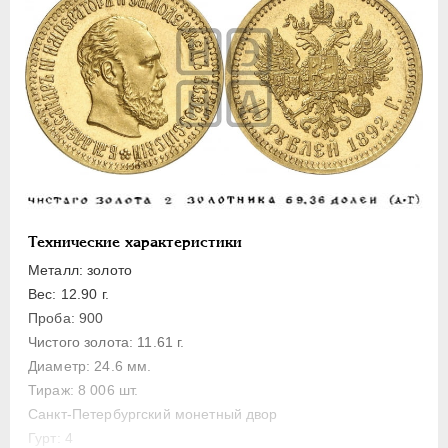
ПЕТР III
1762-1762
ЕКАТЕРИНА II
1762-1796
ПАВЕЛ I
1796-1801
АЛЕКСАНДР I
1801-1825
НИКОЛАЙ I
1826-1855
АЛЕКСАНДР II
1855-1881
АЛЕКСАНДР III
1881-1894
Золото
Технические характеристики
10 рублей
Металл: золото
5 рублей
Вес: 12.90 г.
3 рубля
Проба: 900
Чистого золота: 11.61 г.
Серебро
Диаметр: 24.6 мм.
Медь
Тираж: 8 006 шт.
Памятные и донативные
Санкт-Петербургский монетный двор
Пробные
Гурт: 4