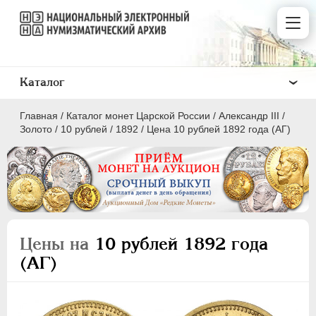
Каталог
Главная
/
Каталог монет Царской России
/
Александр III
/
Золото
/
10 рублей
/
1892
/
Цена 10 рублей 1892 года (АГ)
ПEТР I
1699 - 1725
ЕКАТЕРИНА I
1725-1727
Цены на
10 рублей 1892 года
ПЕТР II
1727-1729
(АГ)
АННА ИОАННОВНА
1730-1740
ИОАНН АНТОНОВИЧ
1740-1741
ЕЛИЗАВЕТА
1741-1762