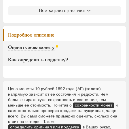
Для Финляндии
Литература и редкость
Все характеристики
Аффинажные слитки
Биткин
: #21 (R1)
НИКОЛАЙ II
1894-1917
Петров
: без оценки
Ильин
: без оценки
ВРЕМЕННОЕ ПРАВ.
1917-1918
Подробное описание
Уздеников
: 0306 (черта)
ИНОСТРАННЫЕ
1768-1918
Семёнов
: 7-700 (R3+!)
Оценить мою монету
Казаков
: 757 (F-R, VF-R2, XF-R3, UNC-R4, PR-R4)
Рейтинг по Казакову
: 3
Как определить подделку?
Цена монеты 10 рублей 1892 года (АГ) (золото)
напрямую зависит от её состояния и редкости. Чем
больше тираж, хуже сохранность и состояние, тем
меньше её стоимость. Почитав о
сохранности монет
и
самостоятельно проверив продажи на аукционах, чаще
всего, Вы сами сможете примерно оценить, сколько она
стоит на сегодня. Так же
определить оригинал или подделка
в Ваших руках,