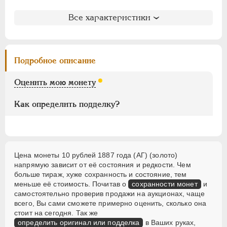
Для Финляндии
Литература и редкость
Все характеристики
Аффинажные слитки
Биткин
: #16 (R)
Петров
: без оценки
НИКОЛАЙ II
1894-1917
Ильин
: без оценки
ВРЕМЕННОЕ ПРАВ.
1917-1918
Подробное описание
Уздеников
: 0293 (черта)
ИНОСТРАННЫЕ
1768-1918
Семёнов
: 7-200 (R3)
Оценить мою монету
Казаков
: 665 (VF-R, XF-R1, UNC-R3, PR-R4)
Рейтинг по Казакову
: 8
Как определить подделку?
Цена монеты 10 рублей 1887 года (АГ) (золото)
напрямую зависит от её состояния и редкости. Чем
больше тираж, хуже сохранность и состояние, тем
меньше её стоимость. Почитав о
сохранности монет
и
самостоятельно проверив продажи на аукционах, чаще
всего, Вы сами сможете примерно оценить, сколько она
стоит на сегодня. Так же
определить оригинал или подделка
в Ваших руках,