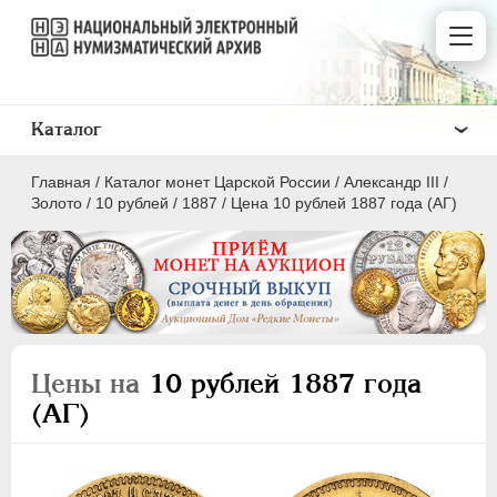
Каталог
Главная
/
Каталог монет Царской России
/
Александр III
/
Золото
/
10 рублей
/
1887
/
Цена 10 рублей 1887 года (АГ)
ПEТР I
1699 - 1725
ЕКАТЕРИНА I
1725-1727
Цены на
10 рублей 1887 года
ПЕТР II
1727-1729
(АГ)
АННА ИОАННОВНА
1730-1740
ИОАНН АНТОНОВИЧ
1740-1741
ЕЛИЗАВЕТА
1741-1762