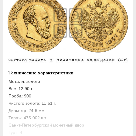
ПЕТР III
1762-1762
ЕКАТЕРИНА II
1762-1796
ПАВЕЛ I
1796-1801
АЛЕКСАНДР I
1801-1825
НИКОЛАЙ I
1826-1855
АЛЕКСАНДР II
1855-1881
АЛЕКСАНДР III
1881-1894
Золото
Технические характеристики
10 рублей
Металл: золото
5 рублей
Вес: 12.90 г.
3 рубля
Проба: 900
Чистого золота: 11.61 г.
Серебро
Диаметр: 24.6 мм.
Медь
Тираж: 475 002 шт.
Памятные и донативные
Санкт-Петербургский монетный двор
Гурт: 4
Пробные