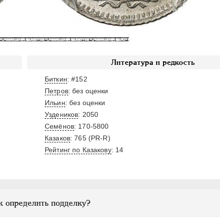
Литература и редкость
Биткин
: #152
Петров
: без оценки
Ильин
: без оценки
Уздеников
: 2050
Семёнов
: 170-5800
Казаков
: 765 (PR-R)
Рейтинг по Казакову
: 14
к определить подделку?