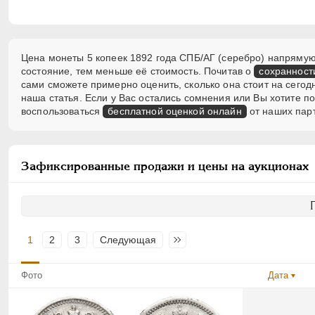
Цена монеты 5 копеек 1892 года СПБ/АГ (серебро) напрямую 
состояние, тем меньше её стоимость. Почитав о
сохранност
сами сможете примерно оценить, сколько она стоит на сегод
наша статья. Если у Вас остались сомнения или Вы хотите 
воспользоваться
бесплатной оценкой онлайн
от наших пар
Зафиксированные продажи и цены на аукционах
1
2
3
Следующая
Последняя
Фото
Дата