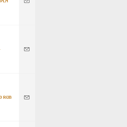
 PLN
-
0 RUB