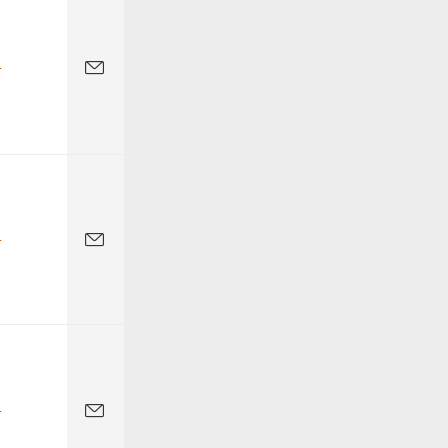
-
-
-