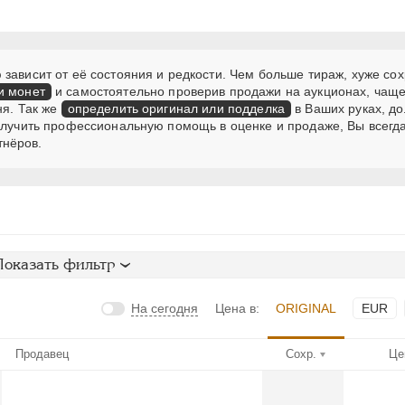
зависит от её состояния и редкости. Чем больше тираж, хуже сох
и монет
и самостоятельно проверив продажи на аукционах, чаще
ня. Так же
определить оригинал или подделка
в Ваших руках, д
получить профессиональную помощь в оценке и продаже, Вы всегд
тнёров.
Показать фильтр
На сегодня
Цена в:
ORIGINAL
EUR
Продавец
Сохр.
Це