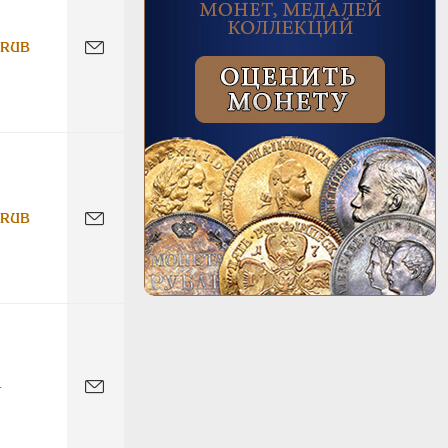
 RUB
 RUB
-