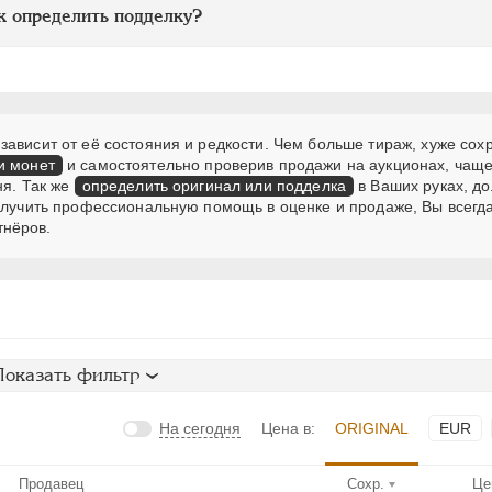
к определить подделку?
ависит от её состояния и редкости. Чем больше тираж, хуже сох
и монет
и самостоятельно проверив продажи на аукционах, чаще
ня. Так же
определить оригинал или подделка
в Ваших руках, д
получить профессиональную помощь в оценке и продаже, Вы всегд
тнёров.
Показать фильтр
На сегодня
Цена в:
ORIGINAL
EUR
Продавец
Сохр.
Це