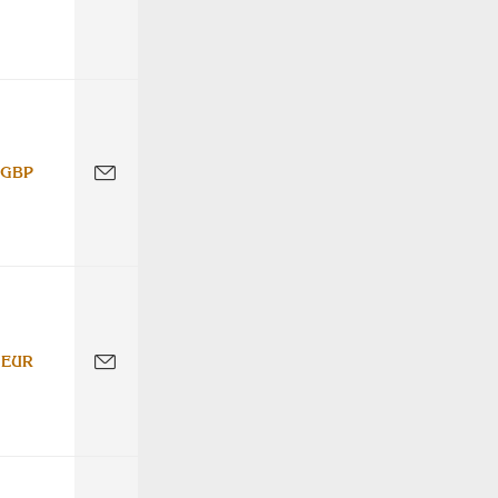
 GBP
 EUR