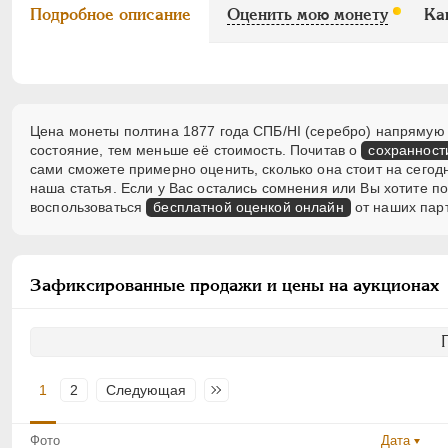
Подробное описание
Оценить мою монету
Ка
Цена монеты полтина 1877 года СПБ/НI (серебро) напрямую з
состояние, тем меньше её стоимость. Почитав о
сохранност
сами сможете примерно оценить, сколько она стоит на сегод
наша статья. Если у Вас остались сомнения или Вы хотите 
воспользоваться
бесплатной оценкой онлайн
от наших пар
Зафиксированные продажи и цены на аукционах
1
2
Следующая
Последняя
Фото
Дата