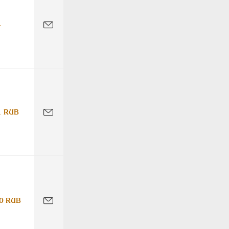
-
1 RUB
0 RUB