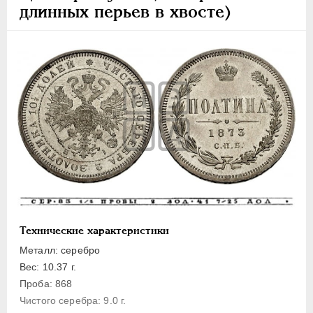
ПЕТР III
1762-1762
длинных перьев в хвосте)
ЕКАТЕРИНА II
1762-1796
ПАВЕЛ I
1796-1801
АЛЕКСАНДР I
1801-1825
НИКОЛАЙ I
1826-1855
АЛЕКСАНДР II
1855-1881
Золото
Серебро
1 рубль
Полтина
25 копеек
Технические характеристики
20 копеек
Металл: серебро
15 копеек
Вес: 10.37 г.
10 копеек
Проба: 868
5 копеек
Чистого серебра: 9.0 г.