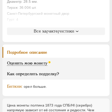
Диаметр: 28.5 мм.
Медь
Тираж: 36 004 шт.
Памятные и донативные
Санкт-Петербургский монетный двор
Пробные
Гурт: 4
Для Финляндии
Литература и редкость
Все характеристики
АЛЕКСАНДР III
1881-1894
Биткин
: #115 (R)
НИКОЛАЙ II
1894-1917
Петров
: 2 рубля 50 копеек
ВРЕМЕННОЕ ПРАВ.
1917-1918
Ильин
: без оценки
Подробное описание
Уздеников
: 1890
ИНОСТРАННЫЕ
1768-1918
Семёнов
: 119-2500 (R1+)
Оценить мою монету
Как определить подделку?
Биткин:
орел больше.
Цена монеты полтина 1873 года СПБ/НI (серебро)
напрямую зависит от её состояния и редкости. Чем