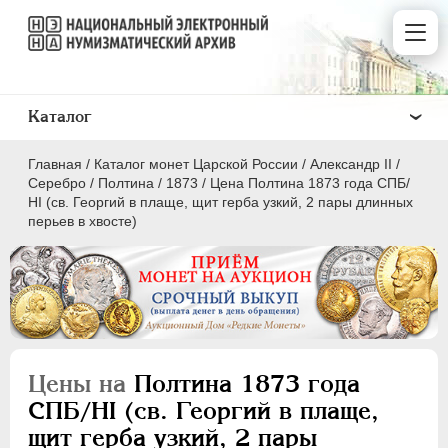
Каталог
Главная
/
Каталог монет Царской России
/
Александр II
/
Серебро
/
Полтина
/
1873
/
Цена Полтина 1873 года СПБ/
НI (св. Георгий в плаще, щит герба узкий, 2 пары длинных
перьев в хвосте)
ПEТР I
1699 - 1725
ЕКАТЕРИНА I
1725-1727
ПЕТР II
1727-1729
АННА ИОАННОВНА
1730-1740
Цены на
Полтина 1873 года
ИОАНН АНТОНОВИЧ
1740-1741
СПБ/НI (св. Георгий в плаще,
ЕЛИЗАВЕТА
1741-1762
щит герба узкий, 2 пары