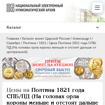
Каталог
Главная
/
Каталог монет Царской России
/
Александр I
/
Серебро
/
Полтина
/
1821
/
Цена Полтина 1821 года СПБ/
ПД (На головах орла короны меньше и отстоят дальше от
центральной)
ПEТР I
1699 - 1725
ЕКАТЕРИНА I
1725-1727
ПЕТР II
1727-1729
АННА ИОАННОВНА
1730-1740
Цены на
Полтина 1821 года
ИОАНН АНТОНОВИЧ
1740-1741
СПБ/ПД (На головах орла
ЕЛИЗАВЕТА
1741-1762
короны меньше и отстоят дальше