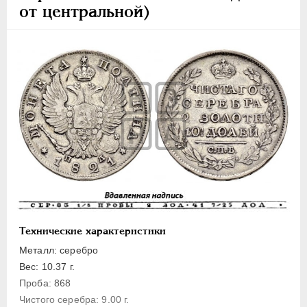
ПЕТР III
1762-1762
от центральной)
ЕКАТЕРИНА II
1762-1796
ПАВЕЛ I
1796-1801
АЛЕКСАНДР I
1801-1825
Золото
Серебро
1 рубль
Полтина
Полуполтинник
20 копеек
10 копеек
Технические характеристики
5 копеек
Металл: серебро
Медь
Вес: 10.37 г.
Пробные и новодельные
Проба: 868
Чистого серебра: 9.00 г.
Для Грузии