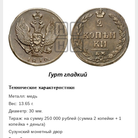
ПЕТР III
1762-1762
ЕКАТЕРИНА II
1762-1796
ПАВЕЛ I
1796-1801
АЛЕКСАНДР I
1801-1825
Золото
Серебро
Медь
5 копеек
2 копейки
Технические характеристики
1 копейка
Деньга
Металл: медь
Вес: 13.65 г.
Полушка
Диаметр: 30 мм.
Пробные и новодельные
Тираж: на сумму 250 000 рублей (сумма 2 копейки + 1
копейка + деньга)
Для Грузии
Сузунский монетный двор
Для Польши