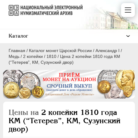
Каталог
Главная
/
Каталог монет Царской России
/
Александр I
/
Медь
/
2 копейки
/
1810
/
Цена 2 копейки 1810 года КМ
(“Тетерев”, КМ, Сузунский двор)
ПEТР I
1699 - 1725
ЕКАТЕРИНА I
1725-1727
ПЕТР II
1727-1729
Цены на
2 копейки 1810 года
АННА ИОАННОВНА
1730-1740
КМ (“Тетерев”, КМ, Сузунский
ИОАНН АНТОНОВИЧ
1740-1741
двор)
ЕЛИЗАВЕТА
1741-1762