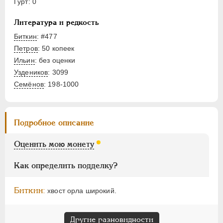
Гурт: 0
Монетовидные
Литература и редкость
НИКОЛАЙ I
1826-1855
Биткин
: #477
АЛЕКСАНДР II
1855-1881
Петров
: 50 копеек
АЛЕКСАНДР III
1881-1894
Ильин
: без оценки
НИКОЛАЙ II
1894-1917
Уздеников
: 3099
ВРЕМЕННОЕ ПРАВ.
1917-1918
Семёнов
: 198-1000
ИНОСТРАННЫЕ
1768-1918
Подробное описание
Оценить мою монету
Как определить подделку?
Биткин:
хвост орла широкий.
Другие разновидности