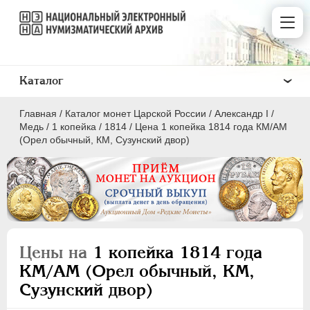
Каталог
Главная
/
Каталог монет Царской России
/
Александр I
/
Медь
/
1 копейка
/
1814
/
Цена 1 копейка 1814 года КМ/АМ
(Орел обычный, КМ, Сузунский двор)
ПEТР I
1699 - 1725
ЕКАТЕРИНА I
1725-1727
ПЕТР II
1727-1729
Цены на
1 копейка 1814 года
АННА ИОАННОВНА
1730-1740
КМ/АМ (Орел обычный, КМ,
ИОАНН АНТОНОВИЧ
1740-1741
Сузунский двор)
ЕЛИЗАВЕТА
1741-1762