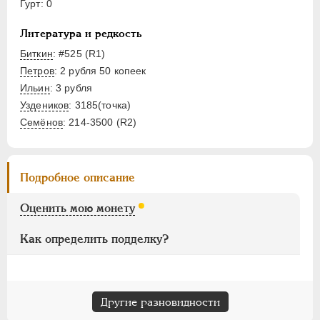
Гурт: 0
Монетовидные
Литература и редкость
НИКОЛАЙ I
1826-1855
Биткин
: #525 (R1)
АЛЕКСАНДР II
1855-1881
Петров
: 2 рубля 50 копеек
АЛЕКСАНДР III
1881-1894
Ильин
: 3 рубля
НИКОЛАЙ II
1894-1917
Уздеников
: 3185(точка)
ВРЕМЕННОЕ ПРАВ.
1917-1918
Семёнов
: 214-3500 (R2)
ИНОСТРАННЫЕ
1768-1918
Подробное описание
Оценить мою монету
Как определить подделку?
Другие разновидности