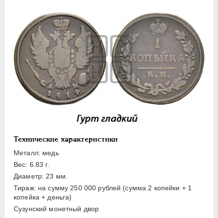
ПЕТР III
1762-1762
ЕКАТЕРИНА II
1762-1796
ПАВЕЛ I
1796-1801
АЛЕКСАНДР I
1801-1825
Золото
Серебро
Медь
5 копеек
2 копейки
1 копейка
Технические характеристики
Деньга
Металл: медь
Вес: 6.83 г.
Полушка
Диаметр: 23 мм.
Пробные и новодельные
Тираж: на сумму 250 000 рублей (сумма 2 копейки + 1
копейка + деньга)
Для Грузии
Сузунский монетный двор
Для Польши