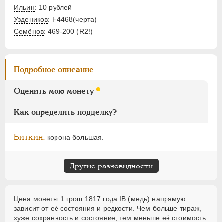
1 злотый
Ильин
: 10 рублей
10 грошей
Уздеников
: Н4468(черта)
5 грошей
Семёнов
: 469-200 (R2!)
3 гроша
1 грош
Подробное описание
Монетовидные
Оценить мою монету
НИКОЛАЙ I
1826-1855
АЛЕКСАНДР II
1855-1881
Как определить подделку?
АЛЕКСАНДР III
1881-1894
Биткин:
корона большая.
НИКОЛАЙ II
1894-1917
ВРЕМЕННОЕ ПРАВ.
1917-1918
Другие разновидности
ИНОСТРАННЫЕ
1768-1918
Цена монеты 1 грош 1817 года IВ (медь) напрямую
зависит от её состояния и редкости. Чем больше тираж,
хуже сохранность и состояние, тем меньше её стоимость.