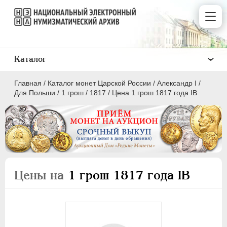
Каталог
Главная
/
Каталог монет Царской России
/
Александр I
/
Для Польши
/
1 грош
/
1817
/
Цена 1 грош 1817 года IВ
ПEТР I
1699 - 1725
ЕКАТЕРИНА I
1725-1727
Цены на
1 грош 1817 года IВ
ПЕТР II
1727-1729
АННА ИОАННОВНА
1730-1740
ИОАНН АНТОНОВИЧ
1740-1741
ЕЛИЗАВЕТА
1741-1762