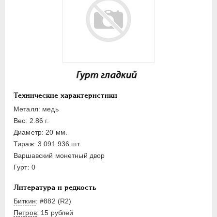
ПЕТР III
1762-1762
ЕКАТЕРИНА II
1762-1796
ПАВЕЛ I
1796-1801
АЛЕКСАНДР I
1801-1825
Золото
Серебро
Медь
Технические характеристики
Пробные и новодельные
Металл: медь
Для Грузии
Вес: 2.86 г.
Для Польши
Диаметр: 20 мм.
Тираж: 3 091 936 шт.
50 злотых
Варшавский монетный двор
25 злотых
Гурт: 0
10 злотых
Литература и редкость
5 злотых
Биткин
: #882 (R2)
2 злотых
Петров
: 15 рублей