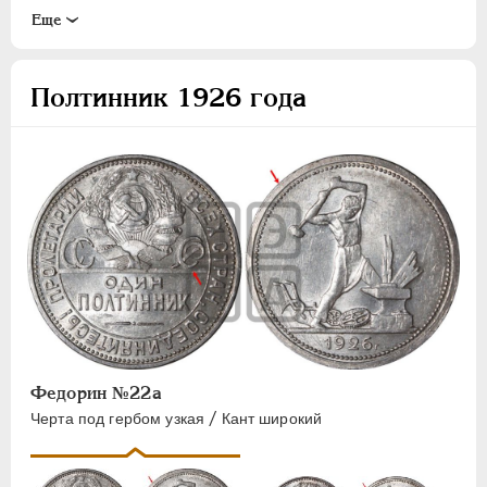
15 КОПЕЕК
1924
1925
1926
1927
Eще
20 КОПЕЕК
50 КОПЕЕК
Полтинник 1926 года
ПОЛТИННИК
1 РУБЛЬ
2 РУБЛЯ
3 РУБЛЯ
5 РУБЛЕЙ
10 РУБЛЕЙ
ЧЕРВОНЕЦ
Федорин №22а
/
Черта под гербом узкая
Кант широкий