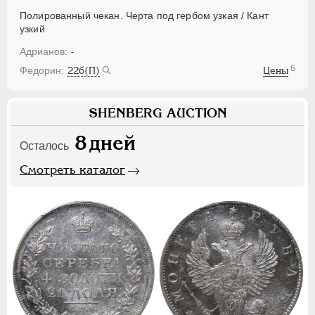
Полированный чекан. Черта под гербом узкая / Кант
узкий
-
6
22б(П)
Цены
SHENBERG AUCTION
8
дней
Осталось
Смотреть каталог