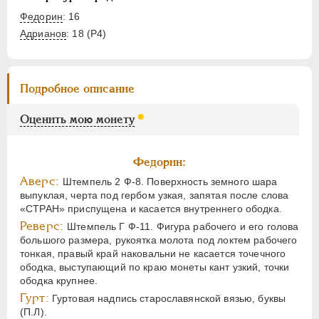
Федорин
: 16
Адрианов
:
18 (Р4)
Подробное описание
Оценить мою монету
Федорин:
Аверс:
Штемпель 2 Ф-8. Поверхность земного шара
выпуклая, черта под гербом узкая, запятая после слова
«СТРАН» приспущена и касается внутреннего ободка.
Реверс:
Штемпель Г Ф-11. Фигура рабочего и его голова
большого размера, рукоятка молота под локтем рабочего
тонкая, правый край наковальни не касается точечного
ободка, выступающий по краю монеты кант узкий, точки
ободка крупнее.
Гурт:
Гуртовая надпись старославянской вязью, буквы
(П.Л).