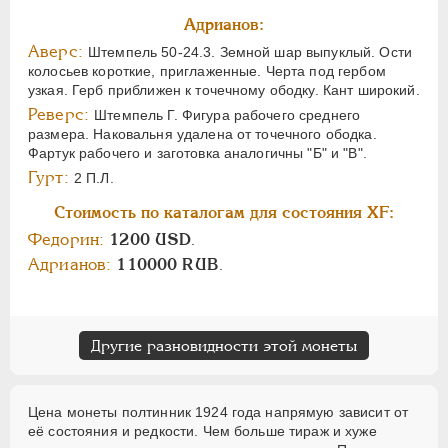
Адрианов:
Аверс:
Штемпель 50-24.3. Земной шар выпуклый. Ости
колосьев короткие, приглаженные. Черта под гербом
узкая. Герб приближен к точечному ободку. Кант широкий.
Реверс:
Штемпель Г. Фигура рабочего среднего
размера. Наковальня удалена от точечного ободка.
Фартук рабочего и заготовка аналогичны "Б" и "В".
Гурт:
2 П.Л.
Стоимость по каталогам для состояния XF:
Федорин:
1200 USD
.
Адрианов:
110000 RUB
.
Другие разновидности этой монеты
Цена монеты полтинник 1924 года напрямую зависит от
её состояния и редкости. Чем больше тираж и хуже