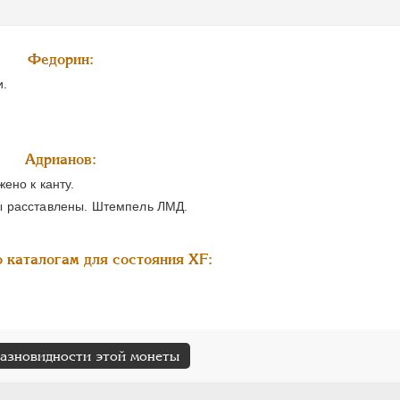
Федорин:
и.
.
Адрианов:
ено к канту.
ы расставлены. Штемпель ЛМД.
 каталогам для состояния XF:
разновидности этой монеты