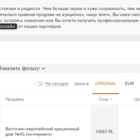
стояния и редкости. Чем больше тираж и хуже сохранность, тем 
ятельно сравнив продажи на аукционах, чаще всего, Вы сами см
 Вас остались сомнения или Вы хотите получить профессиональную
 онлайн
от наших партнёров.
Показать фильтр
На сегодня
Цена в:
ORIGINAL
EUR
Продавец
Сохр.
Це
Восточно-европейский аукционный
MS67 PL
дом №45
(интернет)