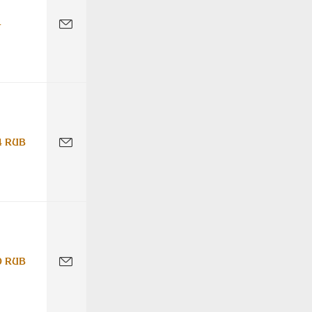
-
4 RUB
0 RUB