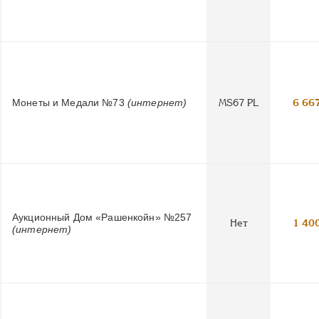
Монеты и Медали №73
(интернет)
MS67 PL
6 66
Аукционный Дом «Рашенкойн» №257
Нет
1 40
(интернет)