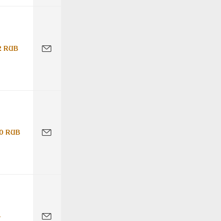
2 RUB
0 RUB
-