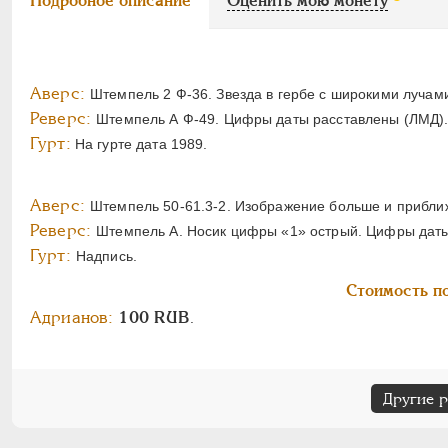
Подробное описание
Оценить мою монету
Аверс:
Штемпель 2 Ф-36. Звезда в гербе с широкими лучам
Реверс:
Штемпель А Ф-49. Цифры даты расставлены (ЛМД)
Гурт:
На гурте дата 1989.
Аверс:
Штемпель 50-61.3-2. Изображение больше и приближ
Реверс:
Штемпель А. Носик цифры «1» острый. Цифры дат
Гурт:
Надпись.
Стоимость по
Адрианов:
100 RUB
.
Другие 