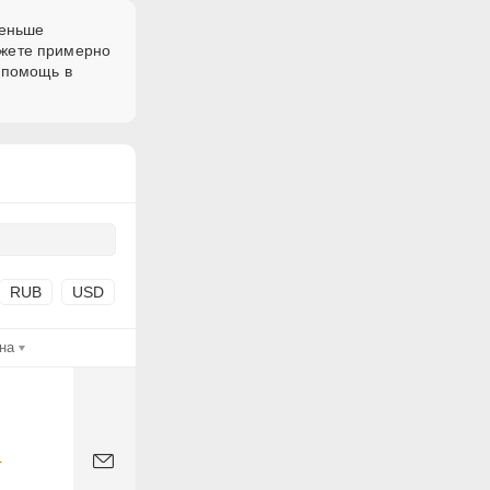
меньше
ожете примерно
 помощь в
RUB
USD
на
-