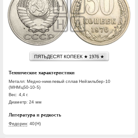
15 КОПЕЕК
20 КОПЕЕК
50 КОПЕЕК
ПОЛТИННИК
1 РУБЛЬ
2 РУБЛЯ
3 РУБЛЯ
ПЯТЬДЕСЯТ КОПЕЕК ★ 1976 ★
5 РУБЛЕЙ
10 РУБЛЕЙ
Технические характеристики
ЧЕРВОНЕЦ
Металл: Медно-никелевый сплав Нейзильбер-10
(МНМц50-10-5)
Вес: 4,4 г.
Диаметр: 24 мм
Литература и редкость
Федорин
: 40(Н)