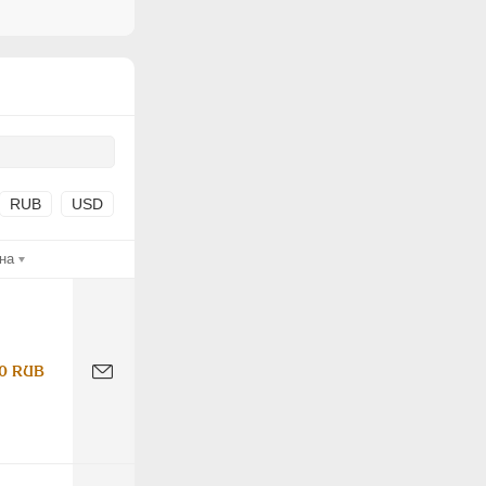
RUB
USD
на
0 RUB