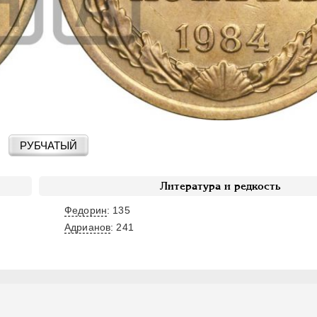
РУБЧАТЫЙ
Литература и редкость
Федорин
: 135
Адрианов
:
241