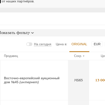
от наших партнёров.
Показать фильтр
На сегодня
Цена в:
ORIGINAL
EUR
Продавец
Сохр.
Це
Восточно-европейский аукционный
MS65
13 00
дом №45
(интернет)