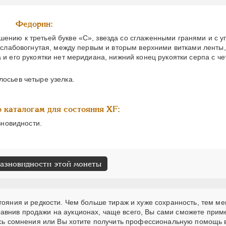
Федорин:
шению к третьей букве «С», звезда со сглаженными гранями и с
ы слабовогнутая, между первым и вторым верхними витками ленты,
 и его рукоятки нет меридиана, нижний конец рукоятки серпа с че
лосьев четыре узелка.
 каталогам для состояния XF:
зновидности.
разновидности этой монеты
тояния и редкости. Чем больше тираж и хуже сохранность, тем м
авнив продажи на аукционах, чаще всего, Вы сами сможете прим
лись сомнения или Вы хотите получить профессиональную помощь 