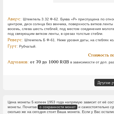
Аверс:
Штемпель 3.32 Ф-62. Буква «Р» приспущена по отно
центром, диск солнца без венчика, поверхность витков лент
восемь, слева шесть стеблей, под местом соединения молота
под связующим витком ленты, в срезах толстые стебли.
Реверс:
Штемпель Б Ф-61. Ниже уровня даты, на стеблях ко
Гурт:
Рубчатый.
Стоимость по
Адрианов:
от 70 до 1000 RUB
в зависимости от доп. ра
Другие 
Цена монеты 5 копеек 1953 года напрямую зависит от её сос
монеты. Почитав
о сохранности монет
и самостоятельно ср
сколько же на сегодня стоит Ваша монета. Если у Вас оста