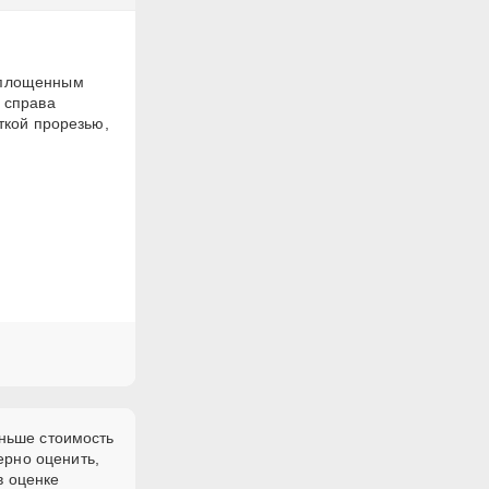
 уплощенным
 справа
ткой прорезью,
еньше стоимость
ерно оценить,
в оценке