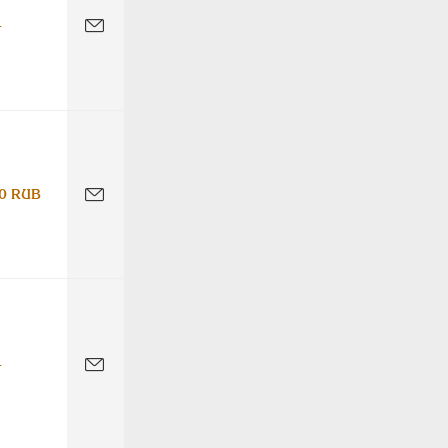
-
0 RUB
-