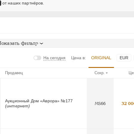
от наших партнёров.
Показать фильтр
На сегодня
Цена в:
ORIGINAL
EUR
Продавец
Сохр.
Це
Аукционный Дом «Аврора» №177
MS66
32 00
(интернет)