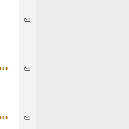
-
 RUB
 RUB