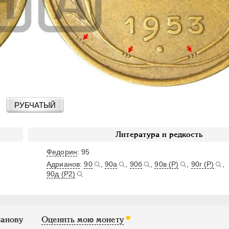
РУБЧАТЫЙ
Литература и редкость
Федорин
: 95
Адрианов
:
90
,
90а
,
90б
,
90в (Р)
,
90г (Р)
,
90д (Р2)
ианову
Оценить мою монету