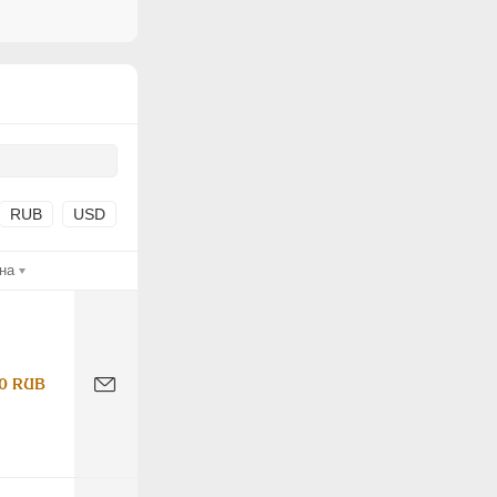
RUB
USD
на
0 RUB