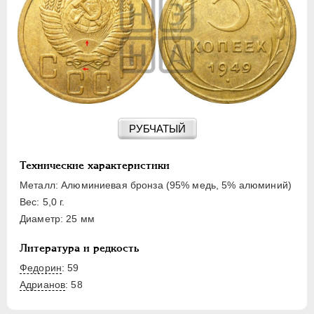
15 КОПЕЕК
20 КОПЕЕК
50 КОПЕЕК
ПОЛТИННИК
1 РУБЛЬ
2 РУБЛЯ
3 РУБЛЯ
РУБЧАТЫЙ
5 РУБЛЕЙ
10 РУБЛЕЙ
Технические характеристики
ЧЕРВОНЕЦ
Металл: Алюминиевая бронза (95% медь, 5% алюминий)
Вес: 5,0 г.
Диаметр: 25 мм
Литература и редкость
Федорин
: 59
Адрианов
:
58